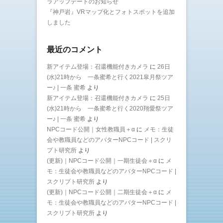
ラアップデートのお知らせ
『神戸岩』VRマップ化とフォトスポットを追加
しました
最近のコメント
新アイテム登場：召還機能付きカメラ
に
26日
(水)21時から 一条蜜希と行く2021皐月祭ツア
ー♪ | 一条 蜜希
より
新アイテム登場：召還機能付きカメラ
に
25日
(水)21時から 一条蜜希と行く2020翔愛祭ツア
ー♪ | 一条 蜜希
より
NPCコード公開｜女性教職員＋α
に
メモ：生徒
会や教職員などのアバターNPCコード | スクリ
プト研究所
より
(更新)｜NPCコード公開｜一期生徒会＋α
に
メ
モ：生徒会や教職員などのアバターNPCコード |
スクリプト研究所
より
(更新)｜NPCコード公開｜二期生徒会＋α
に
メ
モ：生徒会や教職員などのアバターNPCコード |
スクリプト研究所
より