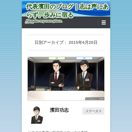
代表濱田のブログ｜志は声にあ
らず、歩みに宿る
第1メニュー
コンテンツへ移動
I'll make my own place.
Menu
日別アーカイブ：
2015年4月20日
濱田功志
ステータス