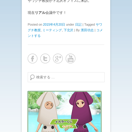
サワグチ教授が下北沢オフィスに来訪。
現在
リアル
会議中です！
Posted on
2015年4月20日
under
日記
|
Tagged
サワ
グチ教授
,
ミーティング
,
下北沢
|
By
濱田功志
|
コメ
ントする
検索する