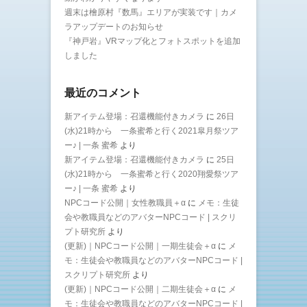
週末は檜原村『数馬』エリアが実装です｜カメ
ラアップデートのお知らせ
『神戸岩』VRマップ化とフォトスポットを追加
しました
最近のコメント
新アイテム登場：召還機能付きカメラ
に
26日
(水)21時から 一条蜜希と行く2021皐月祭ツア
ー♪ | 一条 蜜希
より
新アイテム登場：召還機能付きカメラ
に
25日
(水)21時から 一条蜜希と行く2020翔愛祭ツア
ー♪ | 一条 蜜希
より
NPCコード公開｜女性教職員＋α
に
メモ：生徒
会や教職員などのアバターNPCコード | スクリ
プト研究所
より
(更新)｜NPCコード公開｜一期生徒会＋α
に
メ
モ：生徒会や教職員などのアバターNPCコード |
スクリプト研究所
より
(更新)｜NPCコード公開｜二期生徒会＋α
に
メ
モ：生徒会や教職員などのアバターNPCコード |