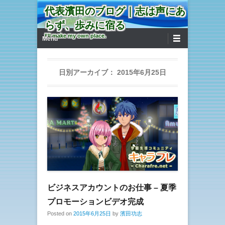
代表濱田のブログ｜志は声にあ
らず、歩みに宿る
第1メニュー
コンテンツへ移動
I'll make my own place.
Menu
日別アーカイブ：
2015年6月25日
ビジネスアカウントのお仕事 – 夏季
プロモーションビデオ完成
Posted on
2015年6月25日
by
濱田功志