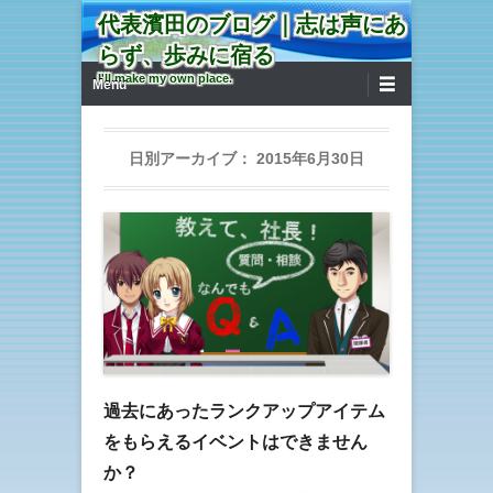
代表濱田のブログ｜志は声にあ
らず、歩みに宿る
第1メニュー
コンテンツへ移動
I'll make my own place.
Menu
日別アーカイブ：
2015年6月30日
過去にあったランクアップアイテム
をもらえるイベントはできません
か？