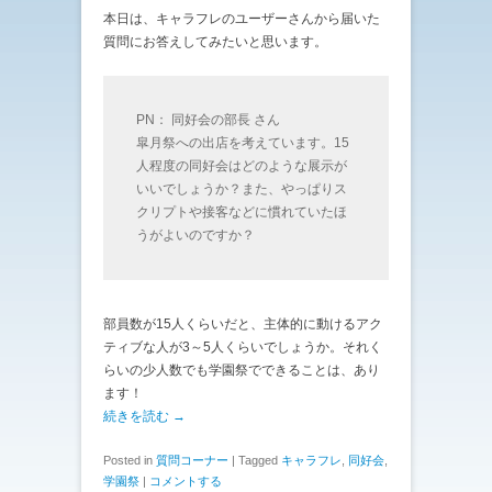
本日は、キャラフレのユーザーさんから届いた
質問にお答えしてみたいと思います。
PN： 同好会の部長 さん
皐月祭への出店を考えています。15
人程度の同好会はどのような展示が
いいでしょうか？また、やっぱりス
クリプトや接客などに慣れていたほ
うがよいのですか？
部員数が15人くらいだと、主体的に動けるアク
ティブな人が3～5人くらいでしょうか。それく
らいの少人数でも学園祭でできることは、あり
ます！
続きを読む →
Posted in
質問コーナー
|
Tagged
キャラフレ
,
同好会
,
学園祭
|
コメントする