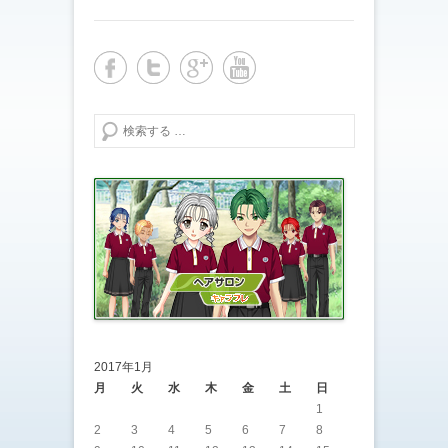
検索する
2017年1月
月
火
水
木
金
土
日
1
2
3
4
5
6
7
8