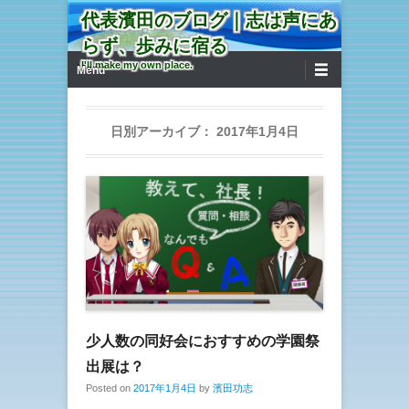
代表濱田のブログ｜志は声にあ
らず、歩みに宿る
第1メニュー
コンテンツへ移動
I'll make my own place.
Menu
日別アーカイブ：
2017年1月4日
少人数の同好会におすすめの学園祭
出展は？
Posted on
2017年1月4日
by
濱田功志