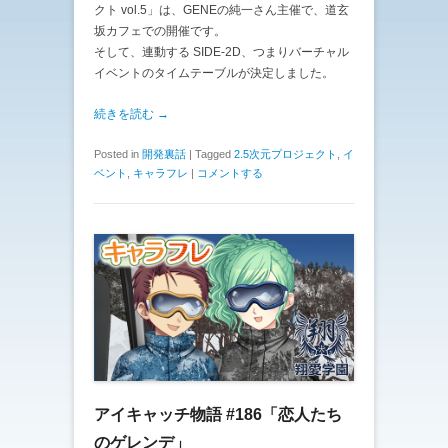
クト vol.5」は、GENEの純一さん主催で、道玄
坂カフェでの開催です。
そして、連動する SIDE-2D、つまりバーチャル
イベントのタイムテーブルが決定しました。
続きを読む →
Posted in
開発裏話
|
Tagged
2.5次元プロジェクト
,
イ
ベント
,
キャラフレ
|
コメントする
アイキャッチ物語 #186「恋人たち
のゲレンデ」