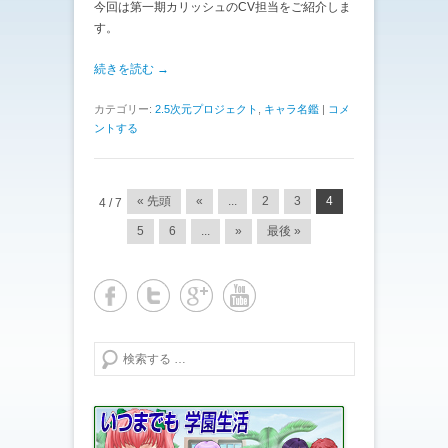
今回は第一期カリッシュのCV担当をご紹介しま
す。
続きを読む →
カテゴリー:
2.5次元プロジェクト
,
キャラ名鑑
|
コメ
ントする
投稿ナビゲーション
« 先頭
«
...
2
3
4
4 / 7
5
6
...
»
最後 »
検索する