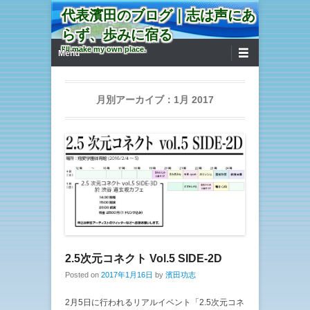
代表濱田のブログ｜志は声にあ
らず、歩みに宿る
第1メニュー
コンテンツへ移動
I'll make my own place.
Menu
月別アーカイブ：
1月 2017
2.5次元コネクト Vol.5 SIDE-2D
Posted on
2017年1月16日
by
濱田功志
2月5日に行われるリアルイベント「2.5次元コネ