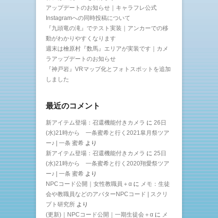
アップデートのお知らせ｜キャラフレ公式
Instagramへの同時投稿について
『九頭竜の滝』でテスト実装｜アンカーでの移
動がわかりやすくなります
週末は檜原村『数馬』エリアが実装です｜カメ
ラアップデートのお知らせ
『神戸岩』VRマップ化とフォトスポットを追加
しました
最近のコメント
新アイテム登場：召還機能付きカメラ
に
26日
(水)21時から 一条蜜希と行く2021皐月祭ツア
ー♪ | 一条 蜜希
より
新アイテム登場：召還機能付きカメラ
に
25日
(水)21時から 一条蜜希と行く2020翔愛祭ツア
ー♪ | 一条 蜜希
より
NPCコード公開｜女性教職員＋α
に
メモ：生徒
会や教職員などのアバターNPCコード | スクリ
プト研究所
より
(更新)｜NPCコード公開｜一期生徒会＋α
に
メ