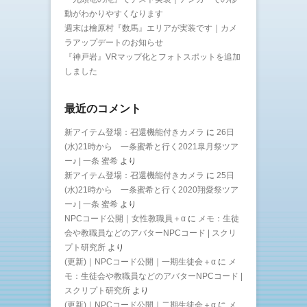
動がわかりやすくなります
週末は檜原村『数馬』エリアが実装です｜カメ
ラアップデートのお知らせ
『神戸岩』VRマップ化とフォトスポットを追加
しました
最近のコメント
新アイテム登場：召還機能付きカメラ
に
26日
(水)21時から 一条蜜希と行く2021皐月祭ツア
ー♪ | 一条 蜜希
より
新アイテム登場：召還機能付きカメラ
に
25日
(水)21時から 一条蜜希と行く2020翔愛祭ツア
ー♪ | 一条 蜜希
より
NPCコード公開｜女性教職員＋α
に
メモ：生徒
会や教職員などのアバターNPCコード | スクリ
プト研究所
より
(更新)｜NPCコード公開｜一期生徒会＋α
に
メ
モ：生徒会や教職員などのアバターNPCコード |
スクリプト研究所
より
(更新)｜NPCコード公開｜二期生徒会＋α
に
メ