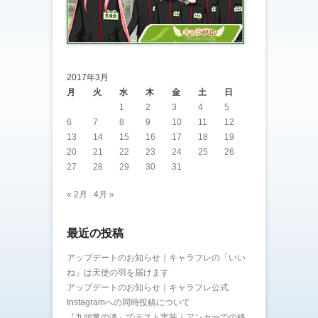
2017年3月
月
火
水
木
金
土
日
1
2
3
4
5
6
7
8
9
10
11
12
13
14
15
16
17
18
19
20
21
22
23
24
25
26
27
28
29
30
31
« 2月
4月 »
最近の投稿
アップデートのお知らせ｜キャラフレの「いい
ね」は天使の羽を届けます
アップデートのお知らせ｜キャラフレ公式
Instagramへの同時投稿について
『九頭竜の滝』でテスト実装｜アンカーでの移