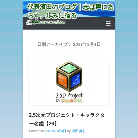
代表濱田のブログ｜志は声にあ
らず、歩みに宿る
第1メニュー
コンテンツへ移動
I'll make my own place.
Menu
日別アーカイブ：
2017年3月4日
2.5次元プロジェクト・キャラクタ
ー名鑑【26】
Posted on
2017年3月4日
by
濱田功志