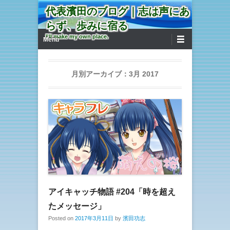
代表濱田のブログ｜志は声にあ
らず、歩みに宿る
第1メニュー
コンテンツへ移動
I'll make my own place.
Menu
月別アーカイブ：
3月 2017
アイキャッチ物語 #204「時を超え
たメッセージ」
Posted on
2017年3月11日
by
濱田功志