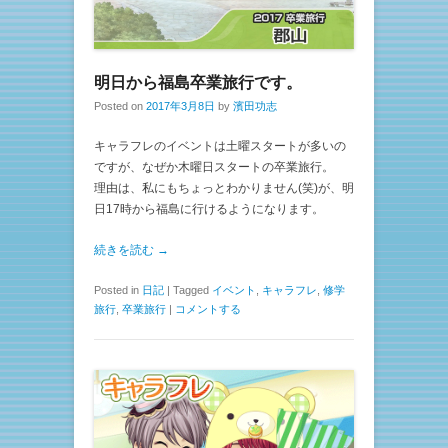
明日から福島卒業旅行です。
Posted on
2017年3月8日
by
濱田功志
キャラフレのイベントは土曜スタートが多いの
ですが、なぜか木曜日スタートの卒業旅行。
理由は、私にもちょっとわかりません(笑)が、明
日17時から福島に行けるようになります。
続きを読む →
Posted in
日記
|
Tagged
イベント
,
キャラフレ
,
修学
旅行
,
卒業旅行
|
コメントする