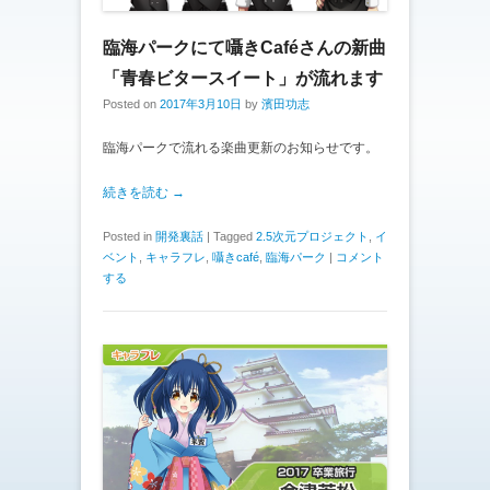
臨海パークにて囁きCaféさんの新曲
「青春ビタースイート」が流れます
Posted on
2017年3月10日
by
濱田功志
臨海パークで流れる楽曲更新のお知らせです。
続きを読む →
Posted in
開発裏話
|
Tagged
2.5次元プロジェクト
,
イ
ベント
,
キャラフレ
,
囁きcafé
,
臨海パーク
|
コメント
する