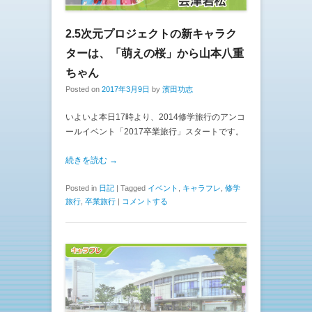
2.5次元プロジェクトの新キャラク
ターは、「萌えの桜」から山本八重
ちゃん
Posted on
2017年3月9日
by
濱田功志
いよいよ本日17時より、2014修学旅行のアンコ
ールイベント「2017卒業旅行」スタートです。
続きを読む →
Posted in
日記
|
Tagged
イベント
,
キャラフレ
,
修学
旅行
,
卒業旅行
|
コメントする