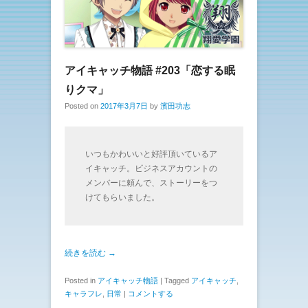
アイキャッチ物語 #203「恋する眠
りクマ」
Posted on
2017年3月7日
by
濱田功志
いつもかわいいと好評頂いているア
イキャッチ。ビジネスアカウントの
メンバーに頼んで、ストーリーをつ
けてもらいました。
続きを読む →
Posted in
アイキャッチ物語
|
Tagged
アイキャッチ
,
キャラフレ
,
日常
|
コメントする