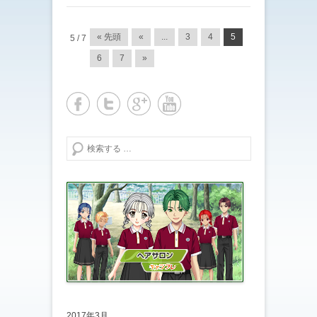
投稿ナビゲーション
« 先頭
«
...
3
4
5
5 / 7
6
7
»
検索する
2017年3月