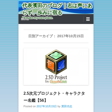
代表濱田のブログ｜志は声にあ
らず、歩みに宿る
第1メニュー
コンテンツへ移動
I'll make my own place.
Menu
日別アーカイブ：
2017年10月15日
2.5次元プロジェクト・キャラクタ
ー名鑑【56】
Posted on
2017年10月15日
by
濱田功志