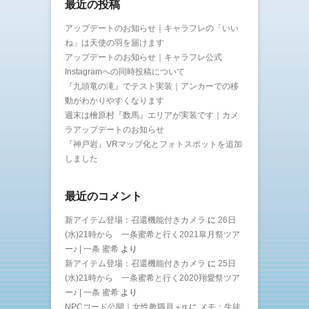
最近の投稿
アップデートのお知らせ｜キャラフレの「いい
ね」は天使の羽を届けます
アップデートのお知らせ｜キャラフレ公式
Instagramへの同時投稿について
『九頭竜の滝』でテスト実装｜アンカーでの移
動がわかりやすくなります
週末は檜原村『数馬』エリアが実装です｜カメ
ラアップデートのお知らせ
『神戸岩』VRマップ化とフォトスポットを追加
しました
最近のコメント
新アイテム登場：召還機能付きカメラ
に
26日
(水)21時から 一条蜜希と行く2021皐月祭ツア
ー♪ | 一条 蜜希
より
新アイテム登場：召還機能付きカメラ
に
25日
(水)21時から 一条蜜希と行く2020翔愛祭ツア
ー♪ | 一条 蜜希
より
NPCコード公開｜女性教職員＋α
に
メモ：生徒