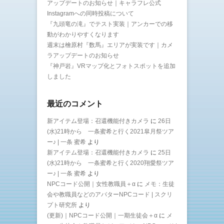
アップデートのお知らせ｜キャラフレ公式
Instagramへの同時投稿について
『九頭竜の滝』でテスト実装｜アンカーでの移
動がわかりやすくなります
週末は檜原村『数馬』エリアが実装です｜カメ
ラアップデートのお知らせ
『神戸岩』VRマップ化とフォトスポットを追加
しました
最近のコメント
新アイテム登場：召還機能付きカメラ
に
26日
(水)21時から 一条蜜希と行く2021皐月祭ツア
ー♪ | 一条 蜜希
より
新アイテム登場：召還機能付きカメラ
に
25日
(水)21時から 一条蜜希と行く2020翔愛祭ツア
ー♪ | 一条 蜜希
より
NPCコード公開｜女性教職員＋α
に
メモ：生徒
会や教職員などのアバターNPCコード | スクリ
プト研究所
より
(更新)｜NPCコード公開｜一期生徒会＋α
に
メ