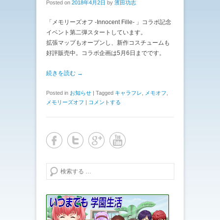
Posted on
2018年4月2日
by
濱田功志
「メモリーズオフ -Innocent Fille- 」コラボ記念
イベント第二弾スタートしています。
拡張マップもオープンし、新作コスチュームも
好評販売中。コラボ企画は5月6日までです。
続きを読む →
Posted in
お知らせ
|
Tagged
キャラフレ
,
メモオフ
,
メモリーズオフ
|
コメントする
検索する