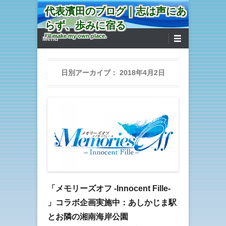
代表濱田のブログ｜志は声にあ
らず、歩みに宿る
第1メニュー
コンテンツへ移動
I'll make my own place.
Menu
日別アーカイブ：
2018年4月2日
「メモリーズオフ -Innocent Fille-
」コラボ企画実施中：あしかじま駅
とお隣の湘南海岸公園