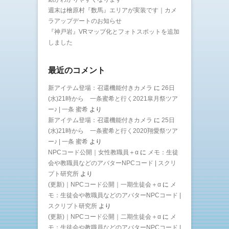
週末は檜原村『数馬』エリアが実装です｜カメ
ラアップデートのお知らせ
『神戸岩』VRマップ化とフォトスポットを追加
しました
最近のコメント
新アイテム登場：召還機能付きカメラ
に
26日
(水)21時から 一条蜜希と行く2021皐月祭ツア
ー♪ | 一条 蜜希
より
新アイテム登場：召還機能付きカメラ
に
25日
(水)21時から 一条蜜希と行く2020翔愛祭ツア
ー♪ | 一条 蜜希
より
NPCコード公開｜女性教職員＋α
に
メモ：生徒
会や教職員などのアバターNPCコード | スクリ
プト研究所
より
(更新)｜NPCコード公開｜一期生徒会＋α
に
メ
モ：生徒会や教職員などのアバターNPCコード |
スクリプト研究所
より
(更新)｜NPCコード公開｜二期生徒会＋α
に
メ
モ：生徒会や教職員などのアバターNPCコード |