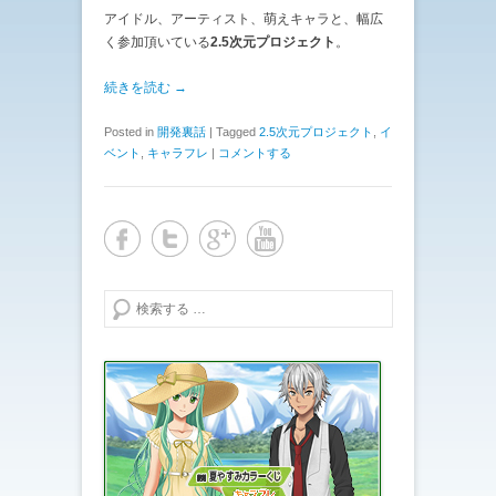
アイドル、アーティスト、萌えキャラと、幅広
く参加頂いている
2.5次元プロジェクト
。
続きを読む →
Posted in
開発裏話
|
Tagged
2.5次元プロジェクト
,
イ
ベント
,
キャラフレ
|
コメントする
検索する