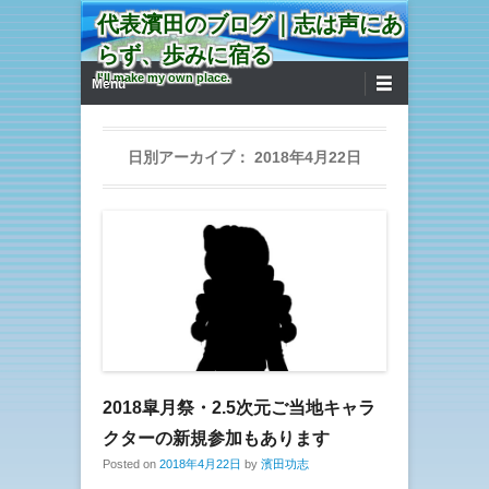
代表濱田のブログ｜志は声にあ
らず、歩みに宿る
第1メニュー
コンテンツへ移動
I'll make my own place.
Menu
日別アーカイブ：
2018年4月22日
2018皐月祭・2.5次元ご当地キャラ
クターの新規参加もあります
Posted on
2018年4月22日
by
濱田功志