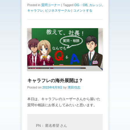
Posted in
質問コーナー
|
Tagged
OG・OB
,
カレッジ
,
キャラフレ
,
ビジネスサークル
|
コメントする
キャラフレの海外展開は？
Posted on
2015年6月9日
by
濱田功志
本日は、キャラフレのユーザーさんから届いた
質問や相談にお答えしてみたいと思います。
PN： 匿名希望 さん