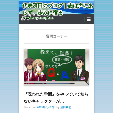
代表濱田のブログ｜志は声にあ
らず、歩みに宿る
第1メニュー
コンテンツへ移動
I'll make my own place.
Menu
質問コーナー
『呪われた学園』をやっていて知ら
ないキャラクターが…
Posted on
2015年6月17日
by
濱田功志