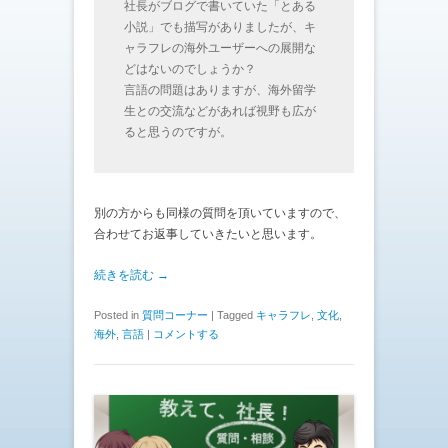
社長がブログで書いていた「とある
小説」でも描写がありましたが、キ
ャラフレの海外ユーザーへの展開な
どはないのでしょうか？
言語の問題はありますが、海外留学
生との交流などがあれば視野も広が
ると思うのですが。
別の方からも同様の質問を頂いていますので、
合わせてお返事していきたいと思います。
続きを読む →
Posted in
質問コーナー
|
Tagged
キャラフレ
,
文化
,
海外
,
言語
|
コメントする