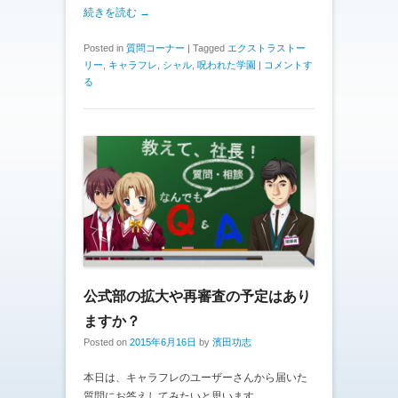
続きを読む →
Posted in
質問コーナー
|
Tagged
エクストラストー
リー
,
キャラフレ
,
シャル
,
呪われた学園
|
コメントす
る
公式部の拡大や再審査の予定はあり
ますか？
Posted on
2015年6月16日
by
濱田功志
本日は、キャラフレのユーザーさんから届いた
質問にお答えしてみたいと思います。