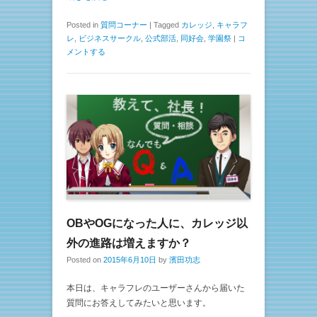
Posted in
質問コーナー
|
Tagged
カレッジ
,
キャラフ
レ
,
ビジネスサークル
,
公式部活
,
同好会
,
学園祭
|
コ
メントする
OBやOGになった人に、カレッジ以
外の進路は増えますか？
Posted on
2015年6月10日
by
濱田功志
本日は、キャラフレのユーザーさんから届いた
質問にお答えしてみたいと思います。