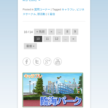
Posted in
質問コーナー
|
Tagged
キャラフレ
,
ビジネ
スサークル
,
部活動
|
1 返信
投稿ナビゲーション
« 先頭
«
...
8
9
10 / 14
10
11
12
...
»
最後 »