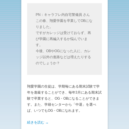
PN：キャラフレ内自宅警備員 さん
この春、翔愛学園を卒業してOBにな
りました。
ですがカレッジは受けておらず、再
び学園に再編入するか悩んでいま
す。
今後、OBやOGになった人に、カレ
ッジ以外の進路などは増えたりする
のでしょうか？
翔愛学園の生徒は、学期毎にある期末試験で学
年を進級することができ、毎年3月にある期末試
験で卒業すると、OG・OBになることができま
す。また、学籍センターから「中退」を選べ
ば、いつでもOG・OBになれます。
続きを読む →