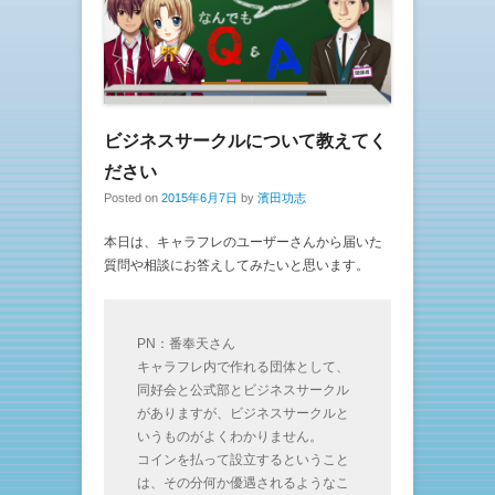
ビジネスサークルについて教えてく
ださい
Posted on
2015年6月7日
by
濱田功志
本日は、キャラフレのユーザーさんから届いた
質問や相談にお答えしてみたいと思います。
PN：番奉天さん
キャラフレ内で作れる団体として、
同好会と公式部とビジネスサークル
がありますが、ビジネスサークルと
いうものがよくわかりません。
コインを払って設立するということ
は、その分何か優遇されるようなこ