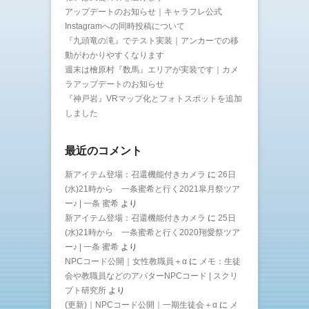
アップデートのお知らせ｜キャラフレ公式
Instagramへの同時投稿について
『九頭竜の滝』でテスト実装｜アンカーでの移
動がわかりやすくなります
週末は檜原村『数馬』エリアが実装です｜カメ
ラアップデートのお知らせ
『神戸岩』VRマップ化とフォトスポットを追加
しました
最近のコメント
新アイテム登場：召還機能付きカメラ
に
26日
(水)21時から 一条蜜希と行く2021皐月祭ツア
ー♪ | 一条 蜜希
より
新アイテム登場：召還機能付きカメラ
に
25日
(水)21時から 一条蜜希と行く2020翔愛祭ツア
ー♪ | 一条 蜜希
より
NPCコード公開｜女性教職員＋α
に
メモ：生徒
会や教職員などのアバターNPCコード | スクリ
プト研究所
より
(更新)｜NPCコード公開｜一期生徒会＋α
に
メ