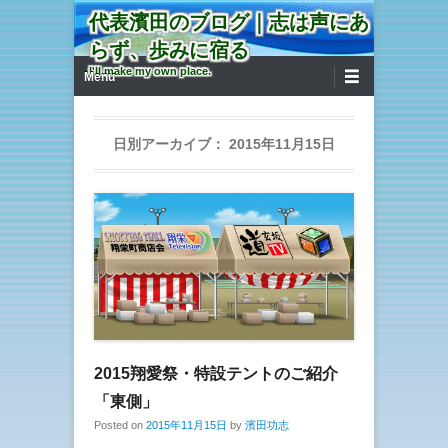
代表濱田のブログ｜志は声にあ
らず、歩みに宿る
第1メニュー
コンテンツへ移動
I'll make my own place.
Menu
日別アーカイブ：
2015年11月15日
2015翔愛祭・特設テントのご紹介
「東側」
Posted on
2015年11月15日
by
濱田功志