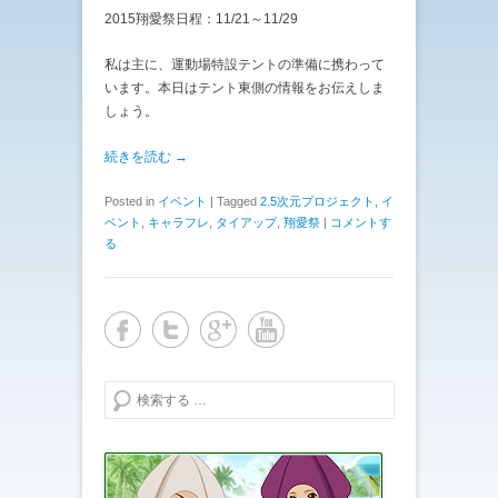
2015翔愛祭日程：11/21～11/29
私は主に、運動場特設テントの準備に携わって
います。本日はテント東側の情報をお伝えしま
しょう。
続きを読む →
Posted in
イベント
|
Tagged
2.5次元プロジェクト
,
イ
ベント
,
キャラフレ
,
タイアップ
,
翔愛祭
|
コメントす
る
検索する