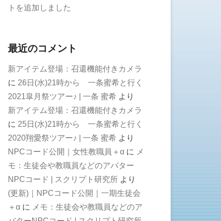
トを追加しました
最近のコメント
新アイテム登場：召還機能付きカメラ
に
26日(水)21時から 一条蜜希と行く
2021皐月祭ツアー♪ | 一条 蜜希
より
新アイテム登場：召還機能付きカメラ
に
25日(水)21時から 一条蜜希と行く
2020翔愛祭ツアー♪ | 一条 蜜希
より
NPCコード公開｜女性教職員＋α
に
メ
モ：生徒会や教職員などのアバター
NPCコード | スクリプト研究所
より
(更新)｜NPCコード公開｜一期生徒会
＋α
に
メモ：生徒会や教職員などのア
バターNPCコード | スクリプト研究所