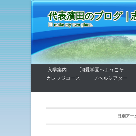
代表濱田のブログ｜
I'll make my own place.
第1メニュー
コンテンツへ移動
入学案内
翔愛学園へようこそ
カレッジコース
ノベルシアター
日別アー