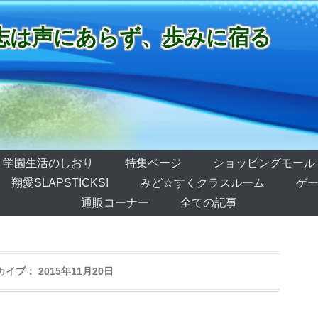
志は声にあらず、歩みに宿る
学園生活のしおり
特集ページ
ショッピングモール
翔愛SLAPSTICKS!
みど☆すくクラスルーム
ゲー
通販コーナー
全ての記事
カイブ：
2015年11月20日