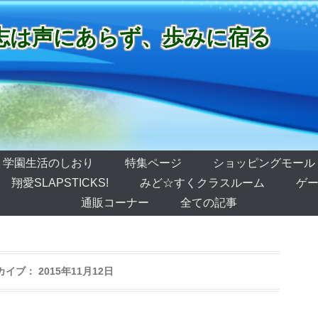
志は声にあらず、歩みに宿る
学園生活のしおり
特集ページ
ショッピングモール
翔愛SLAPSTICKS!
みど☆すくクラスルーム
ゲー
通販コーナー
全ての記事
カイブ：
2015年11月12日