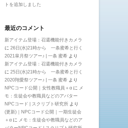
トを追加しました
最近のコメント
新アイテム登場：召還機能付きカメラ
に
26日(水)21時から 一条蜜希と行く
2021皐月祭ツアー♪ | 一条 蜜希
より
新アイテム登場：召還機能付きカメラ
に
25日(水)21時から 一条蜜希と行く
2020翔愛祭ツアー♪ | 一条 蜜希
より
NPCコード公開｜女性教職員＋α
に
メ
モ：生徒会や教職員などのアバター
NPCコード | スクリプト研究所
より
(更新)｜NPCコード公開｜一期生徒会
＋α
に
メモ：生徒会や教職員などのア
バターNPCコード | スクリプト研究所