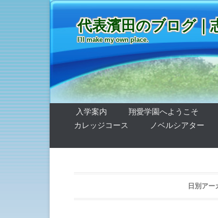
代表濱田のブログ｜
I'll make my own place.
第1メニュー
コンテンツへ移動
入学案内
翔愛学園へようこそ
カレッジコース
ノベルシアター
日別アー