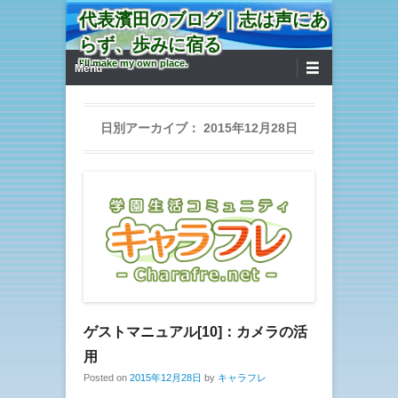
代表濱田のブログ｜志は声にあ
らず、歩みに宿る
第1メニュー
コンテンツへ移動
I'll make my own place.
Menu
日別アーカイブ：
2015年12月28日
ゲストマニュアル[10]：カメラの活
用
Posted on
2015年12月28日
by
キャラフレ