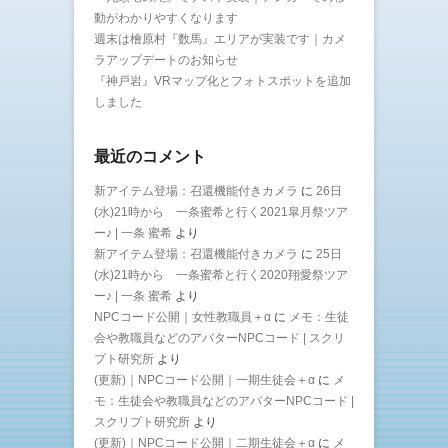
動がわかりやすくなります
週末は檜原村『数馬』エリアが実装です｜カメ
ラアップデートのお知らせ
『神戸岩』VRマップ化とフォトスポットを追加
しました
最近のコメント
新アイテム登場：召還機能付きカメラ
に
26日
(水)21時から 一条蜜希と行く2021皐月祭ツア
ー♪ | 一条 蜜希
より
新アイテム登場：召還機能付きカメラ
に
25日
(水)21時から 一条蜜希と行く2020翔愛祭ツア
ー♪ | 一条 蜜希
より
NPCコード公開｜女性教職員＋α
に
メモ：生徒
会や教職員などのアバターNPCコード | スクリ
プト研究所
より
(更新)｜NPCコード公開｜一期生徒会＋α
に
メ
モ：生徒会や教職員などのアバターNPCコード |
スクリプト研究所
より
(更新)｜NPCコード公開｜二期生徒会＋α
に
メ