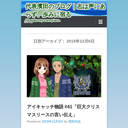
代表濱田のブログ｜志は声にあ
らず、歩みに宿る
第1メニュー
コンテンツへ移動
I'll make my own place.
Menu
日別アーカイブ：
2015年12月6日
アイキャッチ物語 #41「巨大クリス
マスリースの言い伝え」
Posted on
2015年12月6日
by
濱田功志