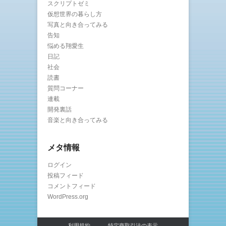
スクリプトゼミ
仮想世界の暮らし方
写真と向き合ってみる
告知
悩める翔愛生
日記
社会
読書
質問コーナー
連載
開発裏話
音楽と向き合ってみる
メタ情報
ログイン
投稿フィード
コメントフィード
WordPress.org
利用規約
特定商取引法の表示