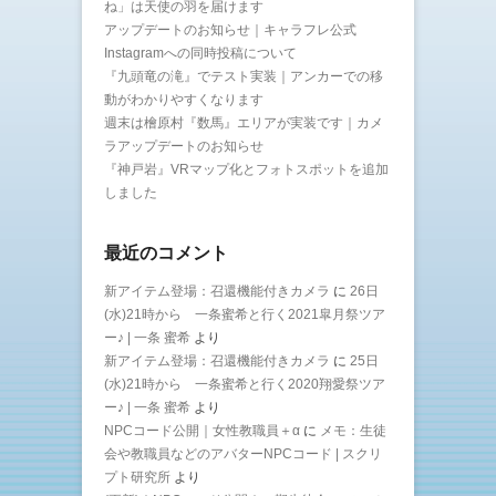
ね」は天使の羽を届けます
アップデートのお知らせ｜キャラフレ公式
Instagramへの同時投稿について
『九頭竜の滝』でテスト実装｜アンカーでの移
動がわかりやすくなります
週末は檜原村『数馬』エリアが実装です｜カメ
ラアップデートのお知らせ
『神戸岩』VRマップ化とフォトスポットを追加
しました
最近のコメント
新アイテム登場：召還機能付きカメラ
に
26日
(水)21時から 一条蜜希と行く2021皐月祭ツア
ー♪ | 一条 蜜希
より
新アイテム登場：召還機能付きカメラ
に
25日
(水)21時から 一条蜜希と行く2020翔愛祭ツア
ー♪ | 一条 蜜希
より
NPCコード公開｜女性教職員＋α
に
メモ：生徒
会や教職員などのアバターNPCコード | スクリ
プト研究所
より