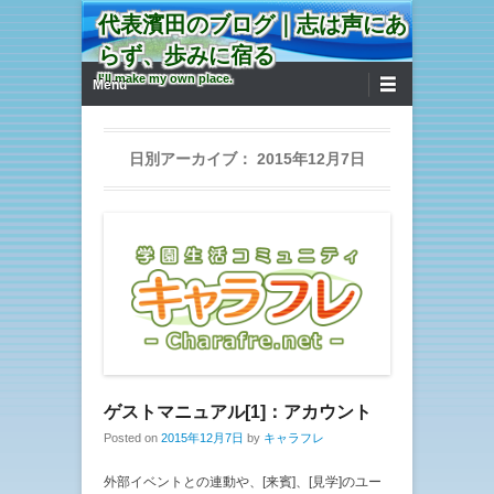
代表濱田のブログ｜志は声にあ
らず、歩みに宿る
第1メニュー
コンテンツへ移動
I'll make my own place.
Menu
日別アーカイブ：
2015年12月7日
ゲストマニュアル[1]：アカウント
Posted on
2015年12月7日
by
キャラフレ
外部イベントとの連動や、[来賓]、[見学]のユー