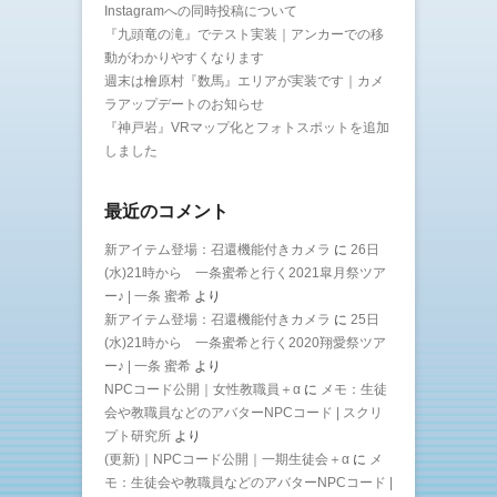
Instagramへの同時投稿について
『九頭竜の滝』でテスト実装｜アンカーでの移
動がわかりやすくなります
週末は檜原村『数馬』エリアが実装です｜カメ
ラアップデートのお知らせ
『神戸岩』VRマップ化とフォトスポットを追加
しました
最近のコメント
新アイテム登場：召還機能付きカメラ
に
26日
(水)21時から 一条蜜希と行く2021皐月祭ツア
ー♪ | 一条 蜜希
より
新アイテム登場：召還機能付きカメラ
に
25日
(水)21時から 一条蜜希と行く2020翔愛祭ツア
ー♪ | 一条 蜜希
より
NPCコード公開｜女性教職員＋α
に
メモ：生徒
会や教職員などのアバターNPCコード | スクリ
プト研究所
より
(更新)｜NPCコード公開｜一期生徒会＋α
に
メ
モ：生徒会や教職員などのアバターNPCコード |