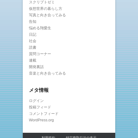
スクリプトゼミ
仮想世界の暮らし方
写真と向き合ってみる
告知
悩める翔愛生
日記
社会
読書
質問コーナー
連載
開発裏話
音楽と向き合ってみる
メタ情報
ログイン
投稿フィード
コメントフィード
WordPress.org
利用規約
特定商取引法の表示