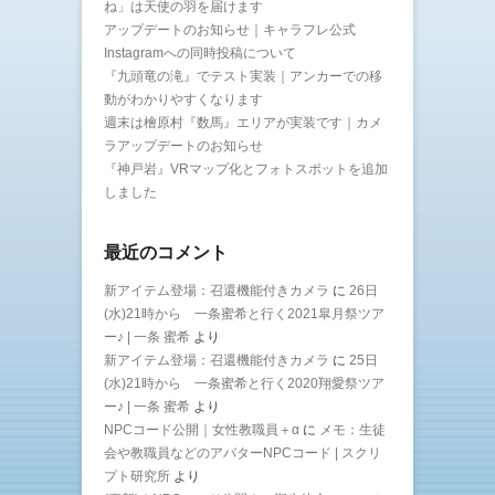
ね」は天使の羽を届けます
アップデートのお知らせ｜キャラフレ公式
Instagramへの同時投稿について
『九頭竜の滝』でテスト実装｜アンカーでの移
動がわかりやすくなります
週末は檜原村『数馬』エリアが実装です｜カメ
ラアップデートのお知らせ
『神戸岩』VRマップ化とフォトスポットを追加
しました
最近のコメント
新アイテム登場：召還機能付きカメラ
に
26日
(水)21時から 一条蜜希と行く2021皐月祭ツア
ー♪ | 一条 蜜希
より
新アイテム登場：召還機能付きカメラ
に
25日
(水)21時から 一条蜜希と行く2020翔愛祭ツア
ー♪ | 一条 蜜希
より
NPCコード公開｜女性教職員＋α
に
メモ：生徒
会や教職員などのアバターNPCコード | スクリ
プト研究所
より