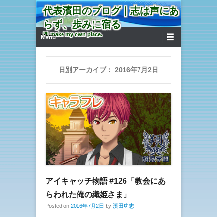
代表濱田のブログ｜志は声にあ
らず、歩みに宿る
第1メニュー
コンテンツへ移動
I'll make my own place.
Menu
日別アーカイブ：
2016年7月2日
アイキャッチ物語 #126「教会にあ
らわれた俺の織姫さま」
Posted on
2016年7月2日
by
濱田功志