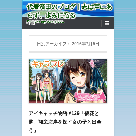
代表濱田のブログ｜志は声にあ
らず、歩みに宿る
第1メニュー
コンテンツへ移動
I'll make my own place.
Menu
日別アーカイブ：
2016年7月9日
アイキャッチ物語 #129「優花と
鞠。翔栄海岸を探す女の子と出会
う」