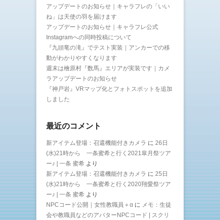
アップデートのお知らせ｜キャラフレの「いい
ね」は天使の羽を届けます
アップデートのお知らせ｜キャラフレ公式
Instagramへの同時投稿について
『九頭竜の滝』でテスト実装｜アンカーでの移
動がわかりやすくなります
週末は檜原村『数馬』エリアが実装です｜カメ
ラアップデートのお知らせ
『神戸岩』VRマップ化とフォトスポットを追加
しました
最近のコメント
新アイテム登場：召還機能付きカメラ
に
26日
(水)21時から 一条蜜希と行く2021皐月祭ツア
ー♪ | 一条 蜜希
より
新アイテム登場：召還機能付きカメラ
に
25日
(水)21時から 一条蜜希と行く2020翔愛祭ツア
ー♪ | 一条 蜜希
より
NPCコード公開｜女性教職員＋α
に
メモ：生徒
会や教職員などのアバターNPCコード | スクリ