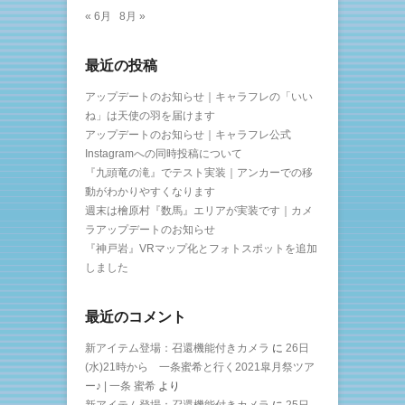
« 6月
8月 »
最近の投稿
アップデートのお知らせ｜キャラフレの「いい
ね」は天使の羽を届けます
アップデートのお知らせ｜キャラフレ公式
Instagramへの同時投稿について
『九頭竜の滝』でテスト実装｜アンカーでの移
動がわかりやすくなります
週末は檜原村『数馬』エリアが実装です｜カメ
ラアップデートのお知らせ
『神戸岩』VRマップ化とフォトスポットを追加
しました
最近のコメント
新アイテム登場：召還機能付きカメラ
に
26日
(水)21時から 一条蜜希と行く2021皐月祭ツア
ー♪ | 一条 蜜希
より