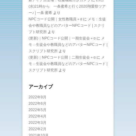
新アイテム登場：召還機能付きカメラ
に
25日
(水)21時から 一条蜜希と行く2020翔愛祭ツア
ー♪ | 一条 蜜希
より
NPCコード公開｜女性教職員＋α
に
メモ：生徒
会や教職員などのアバターNPCコード | スクリ
プト研究所
より
(更新)｜NPCコード公開｜一期生徒会＋α
に
メ
モ：生徒会や教職員などのアバターNPCコード |
スクリプト研究所
より
(更新)｜NPCコード公開｜二期生徒会＋α
に
メ
モ：生徒会や教職員などのアバターNPCコード |
スクリプト研究所
より
アーカイブ
2022年9月
2022年6月
2022年5月
2022年4月
2022年3月
2022年2月
2021年10月