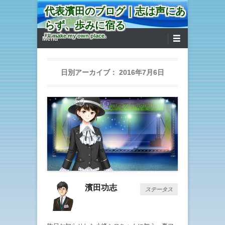
代表濱田のブログ｜志は声にあ
らず、歩みに宿る
第1メニュー
コンテンツへ移動
I'll make my own place.
Menu
日別アーカイブ：
2016年7月6日
濱田功志
ステータス