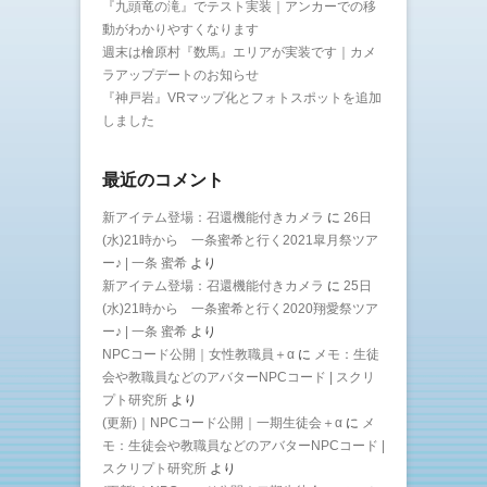
『九頭竜の滝』でテスト実装｜アンカーでの移
動がわかりやすくなります
週末は檜原村『数馬』エリアが実装です｜カメ
ラアップデートのお知らせ
『神戸岩』VRマップ化とフォトスポットを追加
しました
最近のコメント
新アイテム登場：召還機能付きカメラ
に
26日
(水)21時から 一条蜜希と行く2021皐月祭ツア
ー♪ | 一条 蜜希
より
新アイテム登場：召還機能付きカメラ
に
25日
(水)21時から 一条蜜希と行く2020翔愛祭ツア
ー♪ | 一条 蜜希
より
NPCコード公開｜女性教職員＋α
に
メモ：生徒
会や教職員などのアバターNPCコード | スクリ
プト研究所
より
(更新)｜NPCコード公開｜一期生徒会＋α
に
メ
モ：生徒会や教職員などのアバターNPCコード |
スクリプト研究所
より