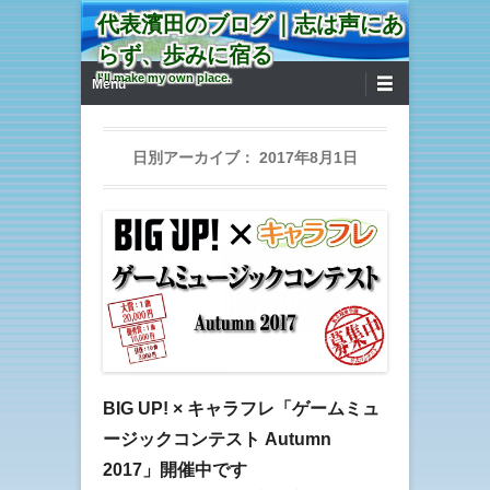
代表濱田のブログ｜志は声にあ
らず、歩みに宿る
第1メニュー
コンテンツへ移動
I'll make my own place.
Menu
日別アーカイブ：
2017年8月1日
BIG UP! × キャラフレ「ゲームミュ
ージックコンテスト Autumn
2017」開催中です