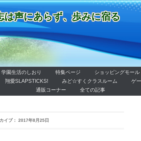
志は声にあらず、歩みに宿る
学園生活のしおり
特集ページ
ショッピングモール
翔愛SLAPSTICKS!
みど☆すくクラスルーム
ゲー
通販コーナー
全ての記事
カイブ：
2017年8月25日