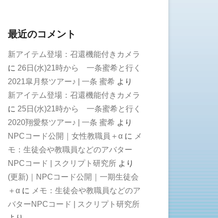
最近のコメント
新アイテム登場：召還機能付きカメラ
に
26日(水)21時から 一条蜜希と行く
2021皐月祭ツアー♪ | 一条 蜜希
より
新アイテム登場：召還機能付きカメラ
に
25日(水)21時から 一条蜜希と行く
2020翔愛祭ツアー♪ | 一条 蜜希
より
NPCコード公開｜女性教職員＋α
に
メ
モ：生徒会や教職員などのアバター
NPCコード | スクリプト研究所
より
(更新)｜NPCコード公開｜一期生徒会
＋α
に
メモ：生徒会や教職員などのア
バターNPCコード | スクリプト研究所
より