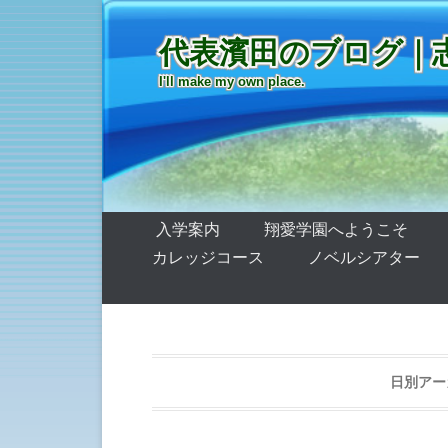
代表濱田のブログ｜
I'll make my own place.
第1メニュー
コンテンツへ移動
入学案内
翔愛学園へようこそ
カレッジコース
ノベルシアター
日別アー