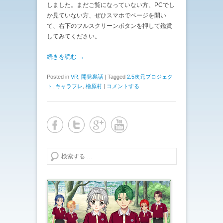
しました。まだご覧になっていない方、PCでし
か見ていない方、ぜひスマホでページを開い
て、右下のフルスクリーンボタンを押して鑑賞
してみてください。
続きを読む →
Posted in
VR
,
開発裏話
|
Tagged
2.5次元プロジェク
ト
,
キャラフレ
,
檜原村
|
コメントする
検索する