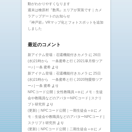
動がわかりやすくなります
週末は檜原村『数馬』エリアが実装です｜カメ
ラアップデートのお知らせ
『神戸岩』VRマップ化とフォトスポットを追加
しました
最近のコメント
新アイテム登場：召還機能付きカメラ
に
26日
(水)21時から 一条蜜希と行く2021皐月祭ツア
ー♪ | 一条 蜜希
より
新アイテム登場：召還機能付きカメラ
に
25日
(水)21時から 一条蜜希と行く2020翔愛祭ツア
ー♪ | 一条 蜜希
より
NPCコード公開｜女性教職員＋α
に
メモ：生徒
会や教職員などのアバターNPCコード | スクリ
プト研究所
より
(更新)｜NPCコード公開｜一期生徒会＋α
に
メ
モ：生徒会や教職員などのアバターNPCコード |
スクリプト研究所
より
(更新)｜NPCコード公開｜二期生徒会＋α
に
メ