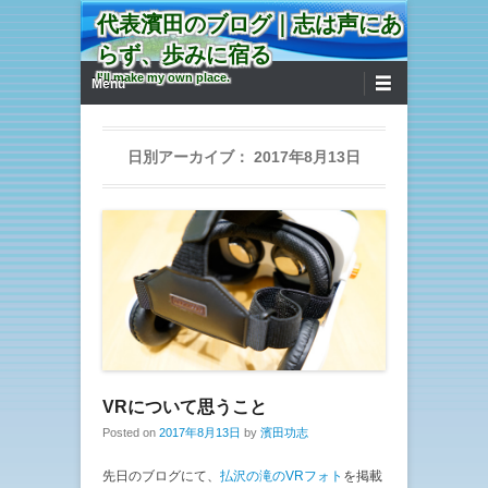
代表濱田のブログ｜志は声にあ
らず、歩みに宿る
第1メニュー
コンテンツへ移動
I'll make my own place.
Menu
日別アーカイブ：
2017年8月13日
VRについて思うこと
Posted on
2017年8月13日
by
濱田功志
先日のブログにて、
払沢の滝のVRフォト
を掲載