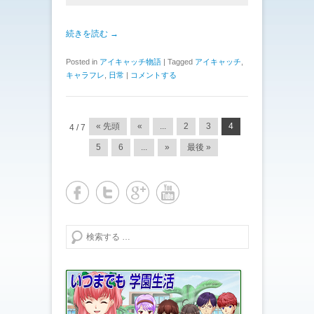
続きを読む →
Posted in
アイキャッチ物語
|
Tagged
アイキャッチ
,
キャラフレ
,
日常
|
コメントする
投稿ナビゲーション
« 先頭
«
...
2
3
4
4 / 7
5
6
...
»
最後 »
検索する