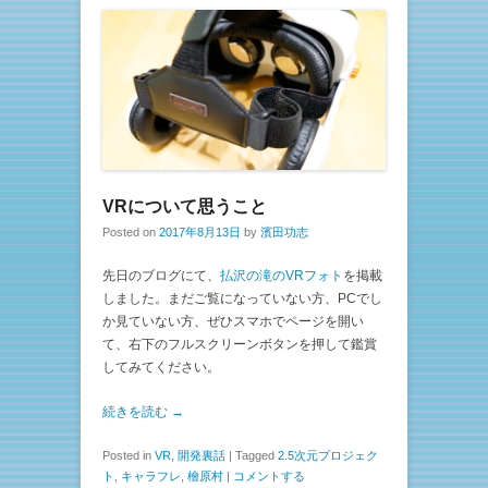
VRについて思うこと
Posted on
2017年8月13日
by
濱田功志
先日のブログにて、
払沢の滝のVRフォト
を掲載
しました。まだご覧になっていない方、PCでし
か見ていない方、ぜひスマホでページを開い
て、右下のフルスクリーンボタンを押して鑑賞
してみてください。
続きを読む →
Posted in
VR
,
開発裏話
|
Tagged
2.5次元プロジェク
ト
,
キャラフレ
,
檜原村
|
コメントする