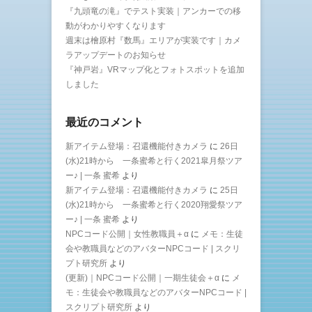
『九頭竜の滝』でテスト実装｜アンカーでの移
動がわかりやすくなります
週末は檜原村『数馬』エリアが実装です｜カメ
ラアップデートのお知らせ
『神戸岩』VRマップ化とフォトスポットを追加
しました
最近のコメント
新アイテム登場：召還機能付きカメラ
に
26日
(水)21時から 一条蜜希と行く2021皐月祭ツア
ー♪ | 一条 蜜希
より
新アイテム登場：召還機能付きカメラ
に
25日
(水)21時から 一条蜜希と行く2020翔愛祭ツア
ー♪ | 一条 蜜希
より
NPCコード公開｜女性教職員＋α
に
メモ：生徒
会や教職員などのアバターNPCコード | スクリ
プト研究所
より
(更新)｜NPCコード公開｜一期生徒会＋α
に
メ
モ：生徒会や教職員などのアバターNPCコード |
スクリプト研究所
より