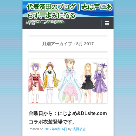
代表濱田のブログ｜志は声にあ
らず、歩みに宿る
第1メニュー
コンテンツへ移動
I'll make my own place.
Menu
月別アーカイブ：
8月 2017
金曜日から：にじよめ&DLsite.com
コラボ衣装登場です。
Posted on
2017年8月16日
by
濱田功志