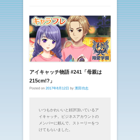
アイキャッチ物語 #241「母親は
215cm!?」
Posted on
2017年8月12日
by
濱田功志
いつもかわいいと好評頂いているア
イキャッチ。ビジネスアカウントの
メンバーに頼んで、ストーリーをつ
けてもらいました。