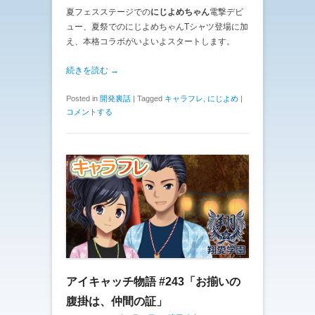
夏フェスステージでの
にじよめちゃん
電撃デビ
ュー、夏祭でのにじよめちゃんTシャツ登場に加
え、本格コラボがいよいよスタートします。
続きを読む →
Posted in
開発裏話
|
Tagged
キャラフレ
,
にじよめ
|
コメントする
アイキャッチ物語 #243「お揃いの
腹掛は、仲間の証」