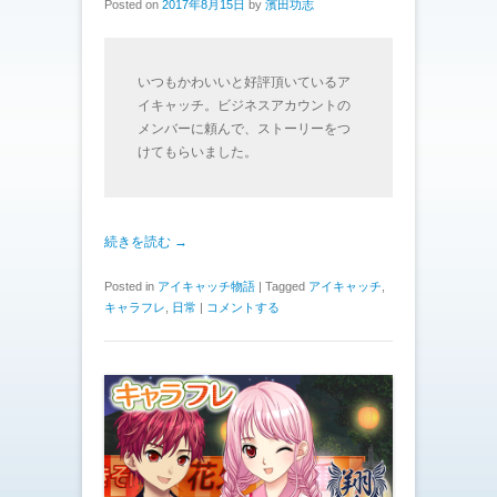
Posted on
2017年8月15日
by
濱田功志
いつもかわいいと好評頂いているア
イキャッチ。ビジネスアカウントの
メンバーに頼んで、ストーリーをつ
けてもらいました。
続きを読む →
Posted in
アイキャッチ物語
|
Tagged
アイキャッチ
,
キャラフレ
,
日常
|
コメントする