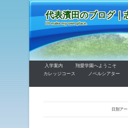
代表濱田のブログ｜
I'll make my own place.
第1メニュー
コンテンツへ移動
入学案内
翔愛学園へようこそ
カレッジコース
ノベルシアター
日別アー