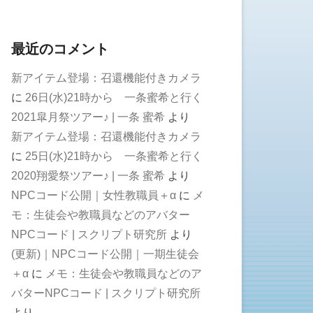
最近のコメント
新アイテム登場：召還機能付きカメラ
に
26日(水)21時から 一条蜜希と行く
2021皐月祭ツアー♪ | 一条 蜜希
より
新アイテム登場：召還機能付きカメラ
に
25日(水)21時から 一条蜜希と行く
2020翔愛祭ツアー♪ | 一条 蜜希
より
NPCコード公開｜女性教職員＋α
に
メ
モ：生徒会や教職員などのアバター
NPCコード | スクリプト研究所
より
(更新)｜NPCコード公開｜一期生徒会
＋α
に
メモ：生徒会や教職員などのア
バターNPCコード | スクリプト研究所
より