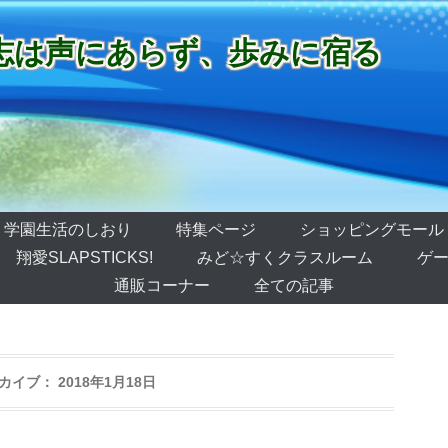
志は声にあらず、歩みに宿る
学園生活のしおり
特集ページ
ショッピングモール
翔愛SLAPSTICKS!
みど☆すくクラスルーム
ゲー
通販コーナー
全ての記事
カイブ：
2018年1月18日