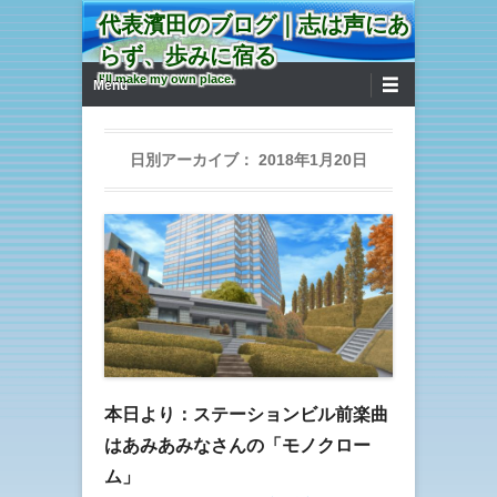
代表濱田のブログ｜志は声にあ
らず、歩みに宿る
第1メニュー
コンテンツへ移動
I'll make my own place.
Menu
日別アーカイブ：
2018年1月20日
本日より：ステーションビル前楽曲
はあみあみなさんの「モノクロー
ム」