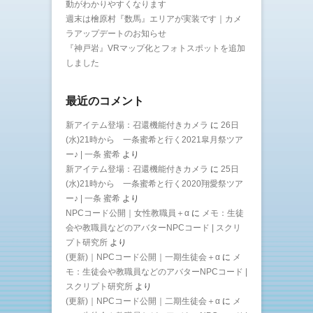
動がわかりやすくなります
週末は檜原村『数馬』エリアが実装です｜カメ
ラアップデートのお知らせ
『神戸岩』VRマップ化とフォトスポットを追加
しました
最近のコメント
新アイテム登場：召還機能付きカメラ
に
26日
(水)21時から 一条蜜希と行く2021皐月祭ツア
ー♪ | 一条 蜜希
より
新アイテム登場：召還機能付きカメラ
に
25日
(水)21時から 一条蜜希と行く2020翔愛祭ツア
ー♪ | 一条 蜜希
より
NPCコード公開｜女性教職員＋α
に
メモ：生徒
会や教職員などのアバターNPCコード | スクリ
プト研究所
より
(更新)｜NPCコード公開｜一期生徒会＋α
に
メ
モ：生徒会や教職員などのアバターNPCコード |
スクリプト研究所
より
(更新)｜NPCコード公開｜二期生徒会＋α
に
メ