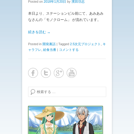
Posted on
2018年1月20日
by
濱田功志
本日より、ステーションビル前にて、あみあみ
なさんの「モノクローム」 が流れています。
続きを読む →
Posted in
開発裏話
|
Tagged
2.5次元プロジェクト
,
キ
ャラフレ
,
給食当番
|
コメントする
検索する