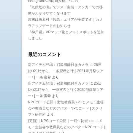
Instagramへの同時投稿について
『九頭竜の滝』でテスト実装｜アンカーでの移
動がわかりやすくなります
週末は檜原村『数馬』エリアが実装です｜カメ
ラアップデートのお知らせ
『神戸岩』VRマップ化とフォトスポットを追加
しました
最近のコメント
新アイテム登場：召還機能付きカメラ
に
26日
(水)21時から 一条蜜希と行く2021皐月祭ツア
ー♪ | 一条 蜜希
より
新アイテム登場：召還機能付きカメラ
に
25日
(水)21時から 一条蜜希と行く2020翔愛祭ツア
ー♪ | 一条 蜜希
より
NPCコード公開｜女性教職員＋α
に
メモ：生徒
会や教職員などのアバターNPCコード | スクリ
プト研究所
より
(更新)｜NPCコード公開｜一期生徒会＋α
に
メ
モ：生徒会や教職員などのアバターNPCコード |