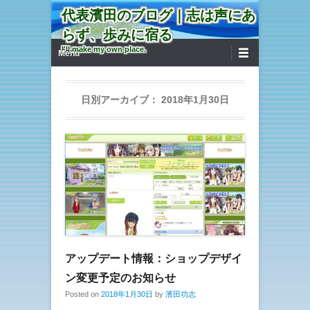
代表濱田のブログ｜志は声にあ
らず、歩みに宿る
第1メニュー
コンテンツへ移動
I'll make my own place.
Menu
日別アーカイブ：
2018年1月30日
アップデート情報：ショップデザイ
ン変更予定のお知らせ
Posted on
2018年1月30日
by
濱田功志