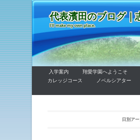
代表濱田のブログ｜
I'll make my own place.
第1メニュー
コンテンツへ移動
入学案内
翔愛学園へようこそ
カレッジコース
ノベルシアター
日別アー