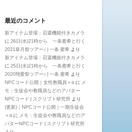
最近のコメント
新アイテム登場：召還機能付きカメラ
に
26日(水)21時から 一条蜜希と行く
2021皐月祭ツアー♪ | 一条 蜜希
より
新アイテム登場：召還機能付きカメラ
に
25日(水)21時から 一条蜜希と行く
2020翔愛祭ツアー♪ | 一条 蜜希
より
NPCコード公開｜女性教職員＋α
に
メ
モ：生徒会や教職員などのアバター
NPCコード | スクリプト研究所
より
(更新)｜NPCコード公開｜一期生徒会
＋α
に
メモ：生徒会や教職員などのア
バターNPCコード | スクリプト研究所
より