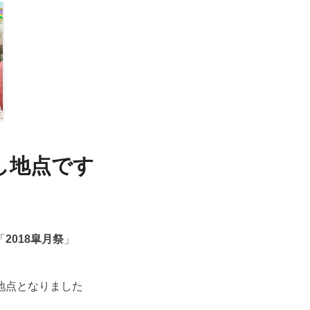
返し地点です
「
2018皐月祭
」
地点となりました