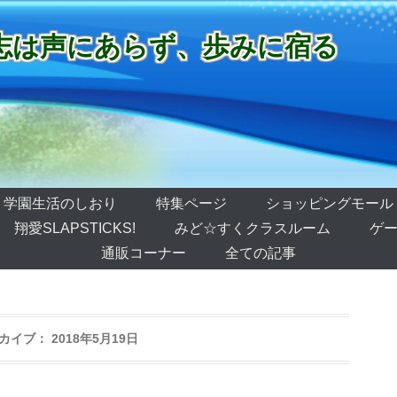
志は声にあらず、歩みに宿る
学園生活のしおり
特集ページ
ショッピングモール
翔愛SLAPSTICKS!
みど☆すくクラスルーム
ゲー
通販コーナー
全ての記事
カイブ：
2018年5月19日