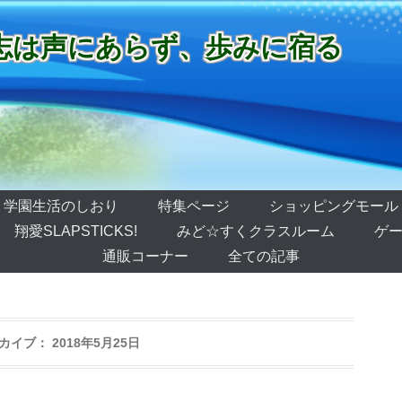
志は声にあらず、歩みに宿る
学園生活のしおり
特集ページ
ショッピングモール
翔愛SLAPSTICKS!
みど☆すくクラスルーム
ゲー
通販コーナー
全ての記事
カイブ：
2018年5月25日