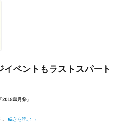
ージイベントもラストスパート
「
2018皐月祭
」
す。
続きを読む →