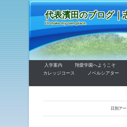
代表濱田のブログ｜
I'll make my own place.
第1メニュー
コンテンツへ移動
入学案内
翔愛学園へようこそ
カレッジコース
ノベルシアター
日別アー