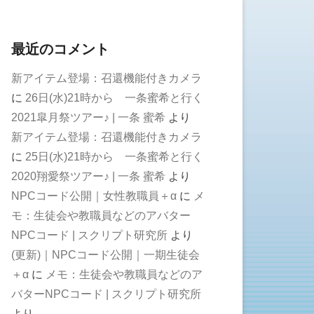
最近のコメント
新アイテム登場：召還機能付きカメラ
に
26日(水)21時から 一条蜜希と行く
2021皐月祭ツアー♪ | 一条 蜜希
より
新アイテム登場：召還機能付きカメラ
に
25日(水)21時から 一条蜜希と行く
2020翔愛祭ツアー♪ | 一条 蜜希
より
NPCコード公開｜女性教職員＋α
に
メ
モ：生徒会や教職員などのアバター
NPCコード | スクリプト研究所
より
(更新)｜NPCコード公開｜一期生徒会
＋α
に
メモ：生徒会や教職員などのア
バターNPCコード | スクリプト研究所
より