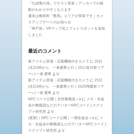
『九頭竜の滝』でテスト実装｜アンカーでの移
動がわかりやすくなります
週末は檜原村『数馬』エリアが実装です｜カメ
ラアップデートのお知らせ
『神戸岩』VRマップ化とフォトスポットを追加
しました
最近のコメント
新アイテム登場：召還機能付きカメラ
に
26日
(水)21時から 一条蜜希と行く2021皐月祭ツア
ー♪ | 一条 蜜希
より
新アイテム登場：召還機能付きカメラ
に
25日
(水)21時から 一条蜜希と行く2020翔愛祭ツア
ー♪ | 一条 蜜希
より
NPCコード公開｜女性教職員＋α
に
メモ：生徒
会や教職員などのアバターNPCコード | スクリ
プト研究所
より
(更新)｜NPCコード公開｜一期生徒会＋α
に
メ
モ：生徒会や教職員などのアバターNPCコード |
スクリプト研究所
より