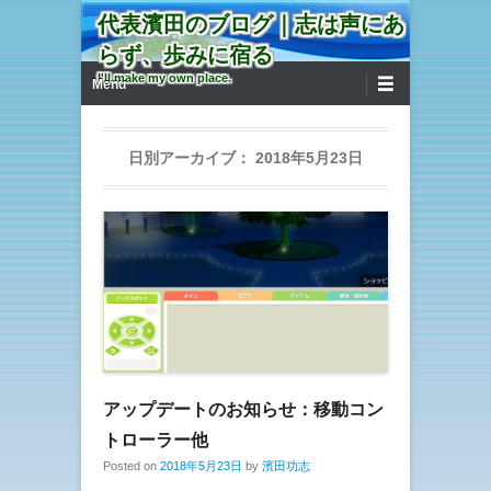
代表濱田のブログ｜志は声にあ
らず、歩みに宿る
第1メニュー
コンテンツへ移動
I'll make my own place.
Menu
日別アーカイブ：
2018年5月23日
アップデートのお知らせ：移動コン
トローラー他
Posted on
2018年5月23日
by
濱田功志