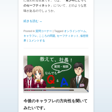
に使われる言葉です。では、「
青少年にとって
のセーフティネット
」について、どのような意
味があるのでしょうか。
続きを読む →
Posted in
質問コーナー
|
Tagged
オンラインゲーム
,
キャラフレ
,
こころの問題
,
セーフティネット
,
仮想世
界
|
コメントする
今後のキャラフレの方向性を聞いて
みたいです。