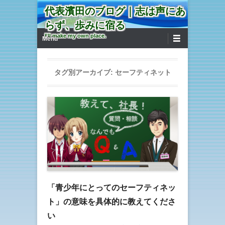
代表濱田のブログ｜志は声にあ
らず、歩みに宿る
第1メニュー
コンテンツへ移動
I'll make my own place.
Menu
タグ別アーカイブ:
セーフティネット
「青少年にとってのセーフティネッ
ト」の意味を具体的に教えてくださ
い