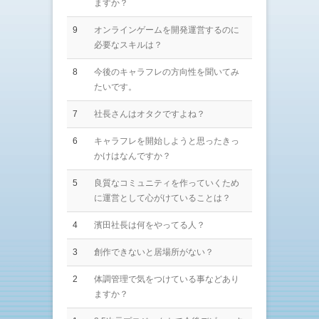
ますか？
9
オンラインゲームを開発運営するのに
必要なスキルは？
8
今後のキャラフレの方向性を聞いてみ
たいです。
7
社長さんはオタクですよね？
6
キャラフレを開始しようと思ったきっ
かけはなんですか？
5
良質なコミュニティを作っていくため
に運営として心がけていることは？
4
濱田社長は何をやってる人？
3
創作できないと居場所がない？
2
体調管理で気をつけている事などあり
ますか？