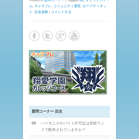
Posted in
質問コーナー
|
Tagged
3D
,
オンラインゲー
ム
,
キャラフレ
,
コミュニティ運営
,
セーフティネッ
ト
,
社会貢献
|
コメントする
質問コーナー 目次
68
ハーモニカやバイト許可証は登校ラン
クで配布されていますか？