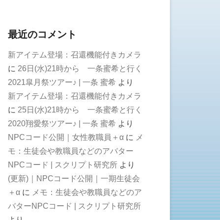
最近のコメント
新アイテム登場：召還機能付きカメラ
に
26日(水)21時から 一条蜜希と行く
2021皐月祭ツアー♪ | 一条 蜜希
より
新アイテム登場：召還機能付きカメラ
に
25日(水)21時から 一条蜜希と行く
2020翔愛祭ツアー♪ | 一条 蜜希
より
NPCコード公開｜女性教職員＋α
に
メ
モ：生徒会や教職員などのアバター
NPCコード | スクリプト研究所
より
(更新)｜NPCコード公開｜一期生徒会
＋α
に
メモ：生徒会や教職員などのア
バターNPCコード | スクリプト研究所
より