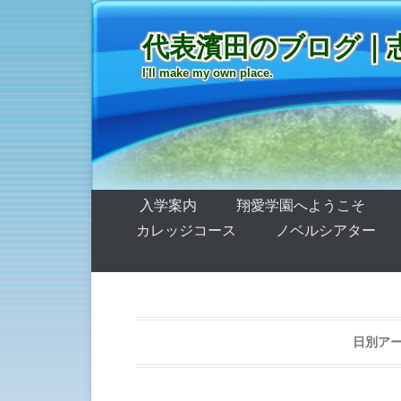
代表濱田のブログ｜
I'll make my own place.
第1メニュー
コンテンツへ移動
入学案内
翔愛学園へようこそ
カレッジコース
ノベルシアター
日別ア