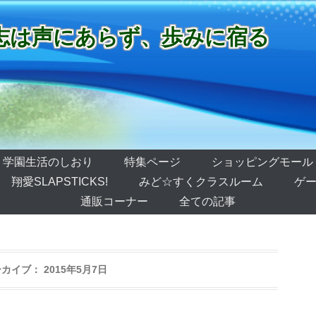
志は声にあらず、歩みに宿る
学園生活のしおり
特集ページ
ショッピングモール
翔愛SLAPSTICKS!
みど☆すくクラスルーム
ゲー
通販コーナー
全ての記事
ーカイブ：
2015年5月7日