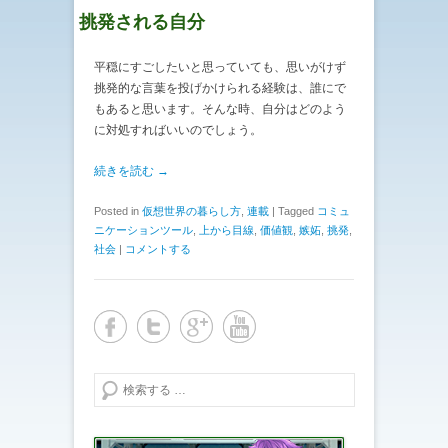
挑発される自分
平穏にすごしたいと思っていても、思いがけず
挑発的な言葉を投げかけられる経験は、誰にで
もあると思います。そんな時、自分はどのよう
に対処すればいいのでしょう。
続きを読む →
Posted in
仮想世界の暮らし方
,
連載
|
Tagged
コミュ
ニケーションツール
,
上から目線
,
価値観
,
嫉妬
,
挑発
,
社会
|
コメントする
検索する