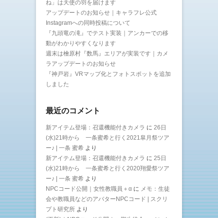
ね」は天使の羽を届けます
アップデートのお知らせ｜キャラフレ公式
Instagramへの同時投稿について
『九頭竜の滝』でテスト実装｜アンカーでの移
動がわかりやすくなります
週末は檜原村『数馬』エリアが実装です｜カメ
ラアップデートのお知らせ
『神戸岩』VRマップ化とフォトスポットを追加
しました
最近のコメント
新アイテム登場：召還機能付きカメラ
に
26日
(水)21時から 一条蜜希と行く2021皐月祭ツア
ー♪ | 一条 蜜希
より
新アイテム登場：召還機能付きカメラ
に
25日
(水)21時から 一条蜜希と行く2020翔愛祭ツア
ー♪ | 一条 蜜希
より
NPCコード公開｜女性教職員＋α
に
メモ：生徒
会や教職員などのアバターNPCコード | スクリ
プト研究所
より