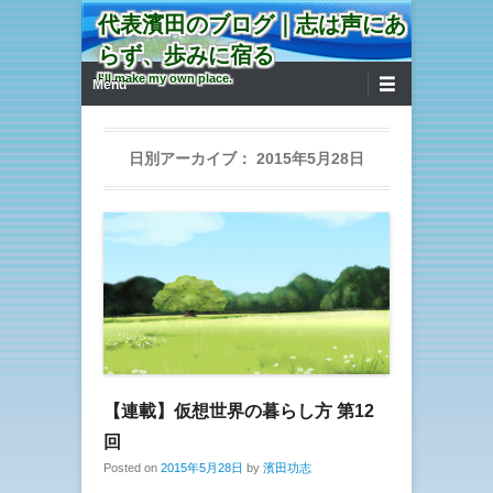
代表濱田のブログ｜志は声にあ
らず、歩みに宿る
第1メニュー
コンテンツへ移動
I'll make my own place.
Menu
日別アーカイブ：
2015年5月28日
【連載】仮想世界の暮らし方 第12
回
Posted on
2015年5月28日
by
濱田功志