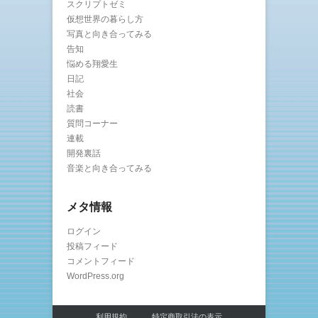
スクリプトゼミ
仮想世界の暮らし方
写真と向き合ってみる
告知
悩める翔愛生
日記
社会
読書
質問コーナー
連載
開発裏話
音楽と向き合ってみる
メタ情報
ログイン
投稿フィード
コメントフィード
WordPress.org
利用規約
特定商取引法の表示