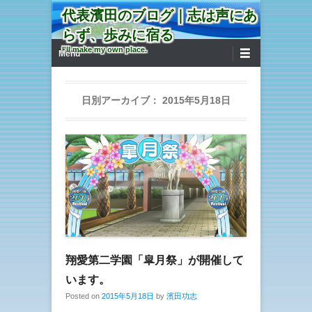
代表濱田のブログ｜志は声にあ
らず、歩みに宿る
第1メニュー
コンテンツへ移動
I'll make my own place.
Menu
日別アーカイブ：
2015年5月18日
翔愛第二学園「皐月祭」が開催して
います。
Posted on
2015年5月18日
by
濱田功志