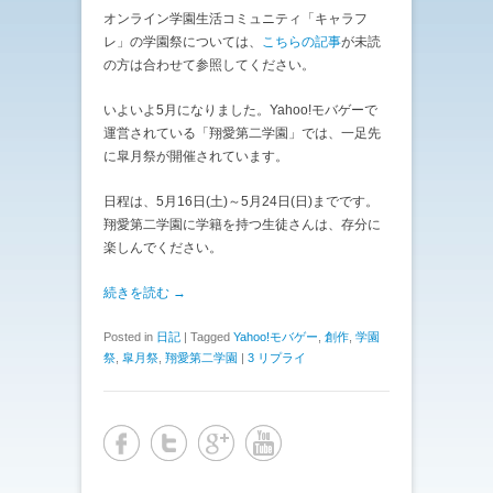
オンライン学園生活コミュニティ「キャラフ
レ」の学園祭については、
こちらの記事
が未読
の方は合わせて参照してください。
いよいよ5月になりました。Yahoo!モバゲーで
運営されている「翔愛第二学園」では、一足先
に皐月祭が開催されています。
日程は、5月16日(土)～5月24日(日)までです。
翔愛第二学園に学籍を持つ生徒さんは、存分に
楽しんでください。
続きを読む →
Posted in
日記
|
Tagged
Yahoo!モバゲー
,
創作
,
学園
祭
,
皐月祭
,
翔愛第二学園
|
3 リプライ