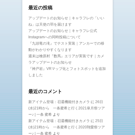
最近の投稿
アップデートのお知らせ｜キャラフレの「いい
ね」は天使の羽を届けます
アップデートのお知らせ｜キャラフレ公式
Instagramへの同時投稿について
『九頭竜の滝』でテスト実装｜アンカーでの移
動がわかりやすくなります
週末は檜原村『数馬』エリアが実装です｜カメ
ラアップデートのお知らせ
『神戸岩』VRマップ化とフォトスポットを追加
しました
最近のコメント
新アイテム登場：召還機能付きカメラ
に
26日
(水)21時から 一条蜜希と行く2021皐月祭ツア
ー♪ | 一条 蜜希
より
新アイテム登場：召還機能付きカメラ
に
25日
(水)21時から 一条蜜希と行く2020翔愛祭ツア
ー♪ | 一条 蜜希
より