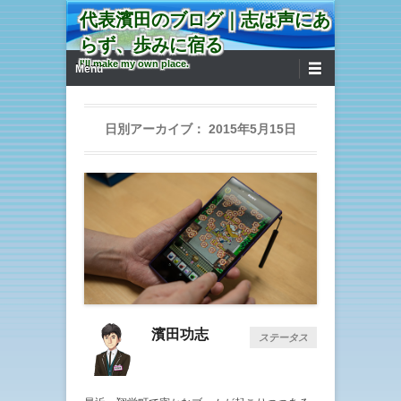
代表濱田のブログ｜志は声にあ
らず、歩みに宿る
第1メニュー
コンテンツへ移動
I'll make my own place.
Menu
日別アーカイブ：
2015年5月15日
濱田功志
ステータス