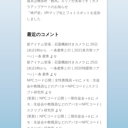
週末は檜原村『数馬』エリアが実装です｜カメ
ラアップデートのお知らせ
『神戸岩』VRマップ化とフォトスポットを追加
しました
最近のコメント
新アイテム登場：召還機能付きカメラ
に
26日
(水)21時から 一条蜜希と行く2021皐月祭ツア
ー♪ | 一条 蜜希
より
新アイテム登場：召還機能付きカメラ
に
25日
(水)21時から 一条蜜希と行く2020翔愛祭ツア
ー♪ | 一条 蜜希
より
NPCコード公開｜女性教職員＋α
に
メモ：生徒
会や教職員などのアバターNPCコード | スクリ
プト研究所
より
(更新)｜NPCコード公開｜一期生徒会＋α
に
メ
モ：生徒会や教職員などのアバターNPCコード |
スクリプト研究所
より
(更新)｜NPCコード公開｜二期生徒会＋α
に
メ
モ：生徒会や教職員などのアバターNPCコード |