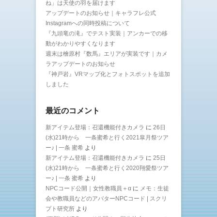
ね」は天使の羽を届けます
アップデートのお知らせ｜キャラフレ公式
Instagramへの同時投稿について
『九頭竜の滝』でテスト実装｜アンカーでの移
動がわかりやすくなります
週末は檜原村『数馬』エリアが実装です｜カメ
ラアップデートのお知らせ
『神戸岩』VRマップ化とフォトスポットを追加
しました
最近のコメント
新アイテム登場：召還機能付きカメラ
に
26日
(水)21時から 一条蜜希と行く2021皐月祭ツア
ー♪ | 一条 蜜希
より
新アイテム登場：召還機能付きカメラ
に
25日
(水)21時から 一条蜜希と行く2020翔愛祭ツア
ー♪ | 一条 蜜希
より
NPCコード公開｜女性教職員＋α
に
メモ：生徒
会や教職員などのアバターNPCコード | スクリ
プト研究所
より