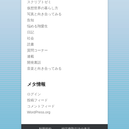
スクリプトゼミ
仮想世界の暮らし方
写真と向き合ってみる
告知
悩める翔愛生
日記
社会
読書
質問コーナー
連載
開発裏話
音楽と向き合ってみる
メタ情報
ログイン
投稿フィード
コメントフィード
WordPress.org
利用規約
特定商取引法の表示