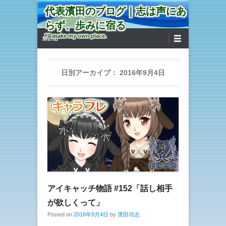
代表濱田のブログ｜志は声にあ
らず、歩みに宿る
第1メニュー
コンテンツへ移動
I'll make my own place.
Menu
日別アーカイブ：
2016年9月4日
アイキャッチ物語 #152「話し相手
が欲しくって」
Posted on
2016年9月4日
by
濱田功志