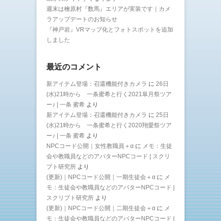
週末は檜原村『数馬』エリアが実装です｜カメ
ラアップデートのお知らせ
『神戸岩』VRマップ化とフォトスポットを追加
しました
最近のコメント
新アイテム登場：召還機能付きカメラ
に
26日
(水)21時から 一条蜜希と行く2021皐月祭ツア
ー♪ | 一条 蜜希
より
新アイテム登場：召還機能付きカメラ
に
25日
(水)21時から 一条蜜希と行く2020翔愛祭ツア
ー♪ | 一条 蜜希
より
NPCコード公開｜女性教職員＋α
に
メモ：生徒
会や教職員などのアバターNPCコード | スクリ
プト研究所
より
(更新)｜NPCコード公開｜一期生徒会＋α
に
メ
モ：生徒会や教職員などのアバターNPCコード |
スクリプト研究所
より
(更新)｜NPCコード公開｜二期生徒会＋α
に
メ
モ：生徒会や教職員などのアバターNPCコード |