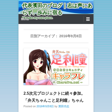
代表濱田のブログ｜志は声にあ
らず、歩みに宿る
第1メニュー
コンテンツへ移動
I'll make my own place.
Menu
日別アーカイブ：
2016年9月8日
2.5次元プロジェクトに続々参加。
「弁天ちゃんこと足利瞳」ちゃん
Posted on
2016年9月8日
by
濱田功志