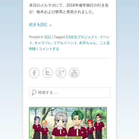
本日のメルマガにて、2016年修学旅行の行き先
が、栃木および群馬と発表されました。
続きを読む →
Posted in
日記
|
Tagged
2.5次元プロジェクト
,
イベン
ト
,
キャラフレ
,
リアルイベント
,
弁天ちゃん。こと足
利瞳
|
コメントする
検索する