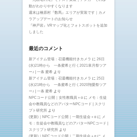
動がわかりやすくなります
週末は檜原村『数馬』エリアが実装です｜カメ
ラアップデートのお知らせ
『神戸岩』VRマップ化とフォトスポットを追加
しました
最近のコメント
新アイテム登場：召還機能付きカメラ
に
26日
(水)21時から 一条蜜希と行く2021皐月祭ツア
ー♪ | 一条 蜜希
より
新アイテム登場：召還機能付きカメラ
に
25日
(水)21時から 一条蜜希と行く2020翔愛祭ツア
ー♪ | 一条 蜜希
より
NPCコード公開｜女性教職員＋α
に
メモ：生徒
会や教職員などのアバターNPCコード | スクリ
プト研究所
より
(更新)｜NPCコード公開｜一期生徒会＋α
に
メ
モ：生徒会や教職員などのアバターNPCコード |
スクリプト研究所
より
(更新)｜NPCコード公開｜二期生徒会＋α
に
メ