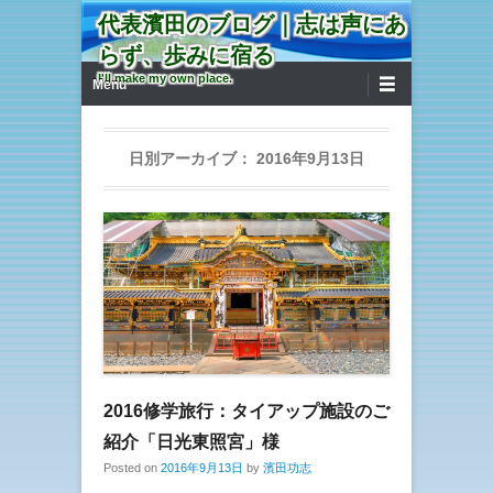
代表濱田のブログ｜志は声にあ
らず、歩みに宿る
第1メニュー
コンテンツへ移動
I'll make my own place.
Menu
日別アーカイブ：
2016年9月13日
2016修学旅行：タイアップ施設のご
紹介「日光東照宮」様
Posted on
2016年9月13日
by
濱田功志