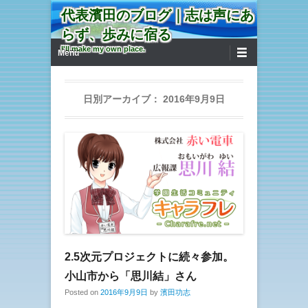
代表濱田のブログ｜志は声にあ
らず、歩みに宿る
第1メニュー
コンテンツへ移動
I'll make my own place.
Menu
日別アーカイブ：
2016年9月9日
2.5次元プロジェクトに続々参加。
小山市から「思川結」さん
Posted on
2016年9月9日
by
濱田功志