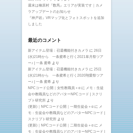
週末は檜原村『数馬』エリアが実装です｜カメ
ラアップデートのお知らせ
『神戸岩』VRマップ化とフォトスポットを追加
しました
最近のコメント
新アイテム登場：召還機能付きカメラ
に
26日
(水)21時から 一条蜜希と行く2021皐月祭ツア
ー♪ | 一条 蜜希
より
新アイテム登場：召還機能付きカメラ
に
25日
(水)21時から 一条蜜希と行く2020翔愛祭ツア
ー♪ | 一条 蜜希
より
NPCコード公開｜女性教職員＋α
に
メモ：生徒
会や教職員などのアバターNPCコード | スクリ
プト研究所
より
(更新)｜NPCコード公開｜一期生徒会＋α
に
メ
モ：生徒会や教職員などのアバターNPCコード |
スクリプト研究所
より
(更新)｜NPCコード公開｜二期生徒会＋α
に
メ
モ：生徒会や教職員などのアバターNPCコード |