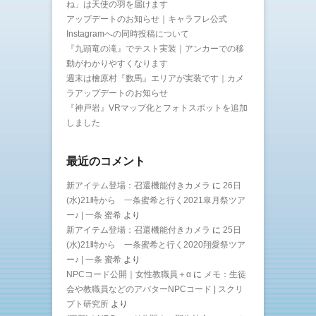
ね」は天使の羽を届けます
アップデートのお知らせ｜キャラフレ公式
Instagramへの同時投稿について
『九頭竜の滝』でテスト実装｜アンカーでの移
動がわかりやすくなります
週末は檜原村『数馬』エリアが実装です｜カメ
ラアップデートのお知らせ
『神戸岩』VRマップ化とフォトスポットを追加
しました
最近のコメント
新アイテム登場：召還機能付きカメラ
に
26日
(水)21時から 一条蜜希と行く2021皐月祭ツア
ー♪ | 一条 蜜希
より
新アイテム登場：召還機能付きカメラ
に
25日
(水)21時から 一条蜜希と行く2020翔愛祭ツア
ー♪ | 一条 蜜希
より
NPCコード公開｜女性教職員＋α
に
メモ：生徒
会や教職員などのアバターNPCコード | スクリ
プト研究所
より