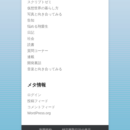
スクリプトゼミ
仮想世界の暮らし方
写真と向き合ってみる
告知
悩める翔愛生
日記
社会
読書
質問コーナー
連載
開発裏話
音楽と向き合ってみる
メタ情報
ログイン
投稿フィード
コメントフィード
WordPress.org
利用規約
特定商取引法の表示