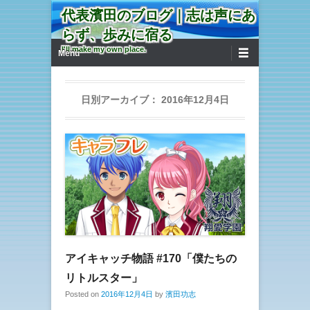
代表濱田のブログ｜志は声にあ
らず、歩みに宿る
第1メニュー
コンテンツへ移動
I'll make my own place.
Menu
日別アーカイブ：
2016年12月4日
アイキャッチ物語 #170「僕たちの
リトルスター」
Posted on
2016年12月4日
by
濱田功志