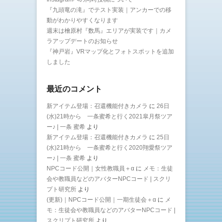
『九頭竜の滝』でテスト実装｜アンカーでの移
動がわかりやすくなります
週末は檜原村『数馬』エリアが実装です｜カメ
ラアップデートのお知らせ
『神戸岩』VRマップ化とフォトスポットを追加
しました
最近のコメント
新アイテム登場：召還機能付きカメラ
に
26日
(水)21時から 一条蜜希と行く2021皐月祭ツア
ー♪ | 一条 蜜希
より
新アイテム登場：召還機能付きカメラ
に
25日
(水)21時から 一条蜜希と行く2020翔愛祭ツア
ー♪ | 一条 蜜希
より
NPCコード公開｜女性教職員＋α
に
メモ：生徒
会や教職員などのアバターNPCコード | スクリ
プト研究所
より
(更新)｜NPCコード公開｜一期生徒会＋α
に
メ
モ：生徒会や教職員などのアバターNPCコード |
スクリプト研究所
より