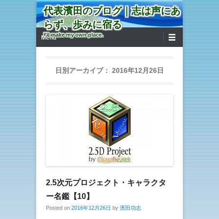
代表濱田のブログ｜志は声にあ
らず、歩みに宿る
第1メニュー
コンテンツへ移動
I'll make my own place.
Menu
日別アーカイブ：
2016年12月26日
2.5次元プロジェクト・キャラクタ
ー名鑑【10】
Posted on
2016年12月26日
by
濱田功志