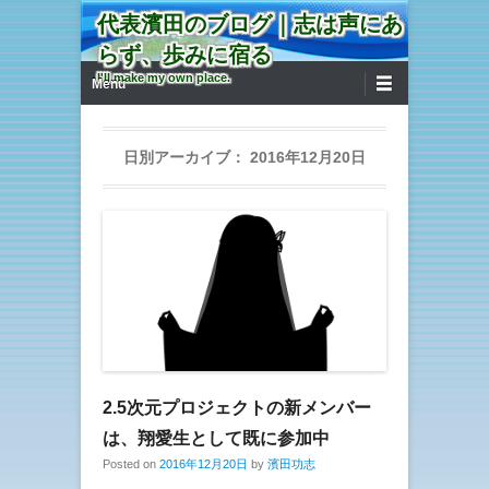
代表濱田のブログ｜志は声にあ
らず、歩みに宿る
第1メニュー
コンテンツへ移動
I'll make my own place.
Menu
日別アーカイブ：
2016年12月20日
2.5次元プロジェクトの新メンバー
は、翔愛生として既に参加中
Posted on
2016年12月20日
by
濱田功志