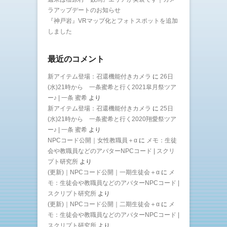
ラアップデートのお知らせ
『神戸岩』VRマップ化とフォトスポットを追加
しました
最近のコメント
新アイテム登場：召還機能付きカメラ
に
26日
(水)21時から 一条蜜希と行く2021皐月祭ツア
ー♪ | 一条 蜜希
より
新アイテム登場：召還機能付きカメラ
に
25日
(水)21時から 一条蜜希と行く2020翔愛祭ツア
ー♪ | 一条 蜜希
より
NPCコード公開｜女性教職員＋α
に
メモ：生徒
会や教職員などのアバターNPCコード | スクリ
プト研究所
より
(更新)｜NPCコード公開｜一期生徒会＋α
に
メ
モ：生徒会や教職員などのアバターNPCコード |
スクリプト研究所
より
(更新)｜NPCコード公開｜二期生徒会＋α
に
メ
モ：生徒会や教職員などのアバターNPCコード |
スクリプト研究所
より