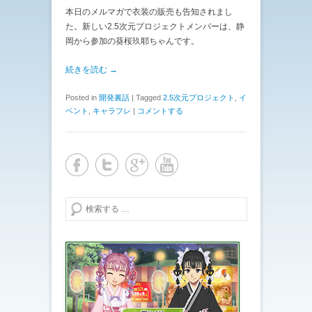
本日のメルマガで衣装の販売も告知されまし
た。新しい2.5次元プロジェクトメンバーは、静
岡から参加の葵桜玖耶ちゃんです。
続きを読む →
Posted in
開発裏話
|
Tagged
2.5次元プロジェクト
,
イ
ベント
,
キャラフレ
|
コメントする
検索する