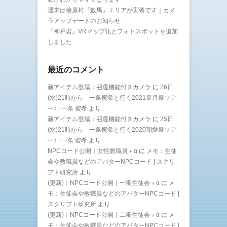
週末は檜原村『数馬』エリアが実装です｜カメ
ラアップデートのお知らせ
『神戸岩』VRマップ化とフォトスポットを追加
しました
最近のコメント
新アイテム登場：召還機能付きカメラ
に
26日
(水)21時から 一条蜜希と行く2021皐月祭ツア
ー♪ | 一条 蜜希
より
新アイテム登場：召還機能付きカメラ
に
25日
(水)21時から 一条蜜希と行く2020翔愛祭ツア
ー♪ | 一条 蜜希
より
NPCコード公開｜女性教職員＋α
に
メモ：生徒
会や教職員などのアバターNPCコード | スクリ
プト研究所
より
(更新)｜NPCコード公開｜一期生徒会＋α
に
メ
モ：生徒会や教職員などのアバターNPCコード |
スクリプト研究所
より
(更新)｜NPCコード公開｜二期生徒会＋α
に
メ
モ：生徒会や教職員などのアバターNPCコード |