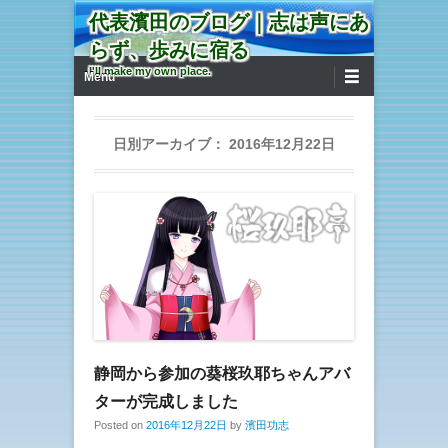
代表濱田のブログ｜志は声にあ
らず、歩みに宿る
第1メニュー
コンテンツへ移動
I'll make my own place.
Menu
日別アーカイブ：
2016年12月22日
静岡から参加の葵桜玖耶ちゃんアバ
ターが完成しました
Posted on
2016年12月22日
by
濱田功志