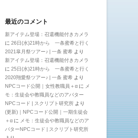
最近のコメント
新アイテム登場：召還機能付きカメラ
に
26日(水)21時から 一条蜜希と行く
2021皐月祭ツアー♪ | 一条 蜜希
より
新アイテム登場：召還機能付きカメラ
に
25日(水)21時から 一条蜜希と行く
2020翔愛祭ツアー♪ | 一条 蜜希
より
NPCコード公開｜女性教職員＋α
に
メ
モ：生徒会や教職員などのアバター
NPCコード | スクリプト研究所
より
(更新)｜NPCコード公開｜一期生徒会
＋α
に
メモ：生徒会や教職員などのア
バターNPCコード | スクリプト研究所
より