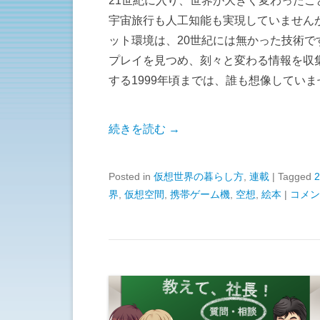
21世紀に入り、世界が大きく変わったこ
宇宙旅行も人工知能も実現していません
ット環境は、20世紀には無かった技術
プレイを見つめ、刻々と変わる情報を収集し
する1999年頃までは、誰も想像してい
続きを読む →
Posted in
仮想世界の暮らし方
,
連載
|
Tagged
界
,
仮想空間
,
携帯ゲーム機
,
空想
,
絵本
|
コメン