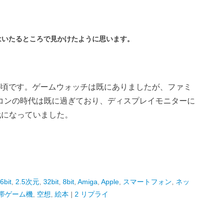
はいたるところで見かけたように思います。
の頃です。ゲームウォッチは既にありましたが、ファミ
コンの時代は既に過ぎており、ディスプレイモニターに
代になっていました。
6bit
,
2.5次元
,
32bit
,
8bit
,
Amiga
,
Apple
,
スマートフォン
,
ネッ
帯ゲーム機
,
空想
,
絵本
|
2 リプライ