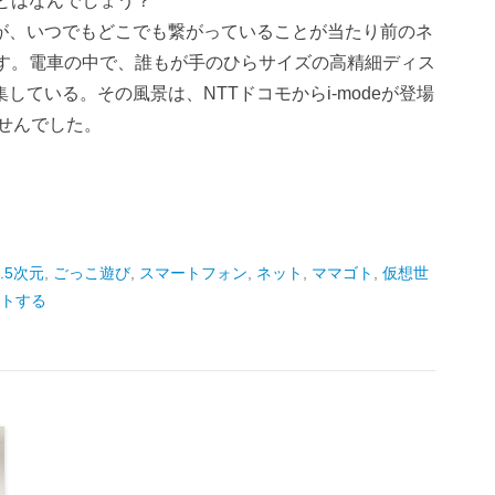
とはなんでしょう？
が、いつでもどこでも繋がっていることが当たり前のネ
です。電車の中で、誰もが手のひらサイズの高精細ディス
ている。その風景は、NTTドコモからi-modeが登場
ませんでした。
2.5次元
,
ごっこ遊び
,
スマートフォン
,
ネット
,
ママゴト
,
仮想世
トする