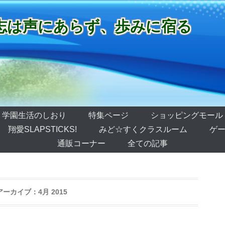
志は声にあらず、歩みに宿る
学園生活のしおり
特集ページ
ショッピングモール
翔愛SLAPSTICKS!
みど☆すくクラスルーム
ゲー
通販コーナー
全ての記事
アーカイブ：
4月 2015