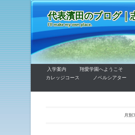
代表濱田のブログ｜
I'll make my own place.
第1メニュー
コンテンツへ移動
入学案内
翔愛学園へようこそ
カレッジコース
ノベルシアター
月別